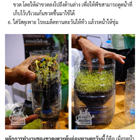
Search
ขวด โดยให้ฝาขวดลงไปถึงด้านล่าง เพื่อให้พืชสามารถดูดน้ำที่
Search
for:
เก็บไว้บริเวณก้นขวดขึ้นมาใช้ได้
ใส่วัสดุเพาะ โรยเมล็ดทานตะวันให้ทั่ว แล้วรดน้ำให้ชุ่ม
หลักการทำงานของขวดเพาะต้นอ่อนทานตะวันนี้
ก็คือ เมื่อรดน้ำ