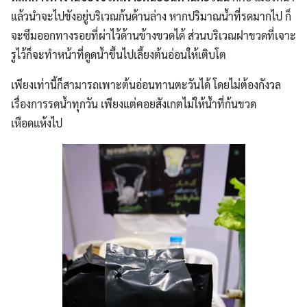
แล้วนำจะไปขังอยู่บริเวณก้นด้านล่าง หากปริมาณน้ำที่รดมากไป ก็
จะซึมออกทางรอยที่ผ่าไว้ด้านข้างขวดได้ ส่วนบริเวณฝาขวดที่เจาะ
รูไว้ก็จะทำหน้าที่ดูดน้ำขึ้นไปเลี้ยงต้นอ่อนให้เติบโต
เพียงเท่านี้ก็สามารถเพาะต้นอ่อนทานตะวันได้ โดยไม่ต้องกังวล
เรื่องการรดน้ำทุกวัน เพียงแต่คอยสังเกตไม่ให้น้ำที่ก้นขวด
เหือดแห้งไป