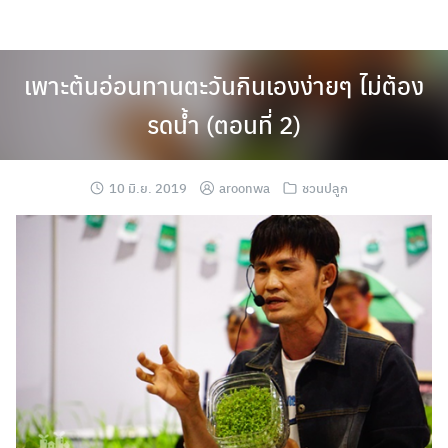
Skip
to
content
เพาะต้นอ่อนทานตะวันกินเองง่ายๆ ไม่ต้อง
รดน้ำ (ตอนที่ 2)
10 มิ.ย. 2019
aroonwa
ชวนปลูก