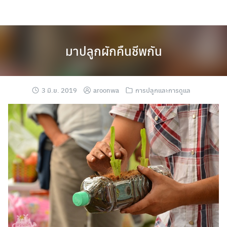
Skip
to
content
มาปลูกผักคืนชีพกัน
3 มิ.ย. 2019
aroonwa
การปลูกและการดูแล