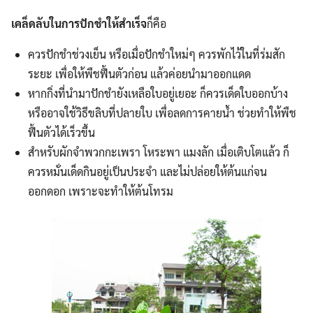
เคล็ดลับในการปักชำให้สำเร็จ
ก็คือ
ควรปักชำช่วงเย็น หรือเมื่อปักชำใหม่ๆ ควรพักไว้ในที่ร่มสัก
ระยะ เพื่อให้พืชฟื้นตัวก่อน แล้วค่อยนำมาออกแดด
หากกิ่งที่นำมาปักชำยังเหลือใบอยู่เยอะ ก็ควรเด็ดใบออกบ้าง
หรืออาจใช้วิธีขลิบที่ปลายใบ เพื่อลดการคายน้ำ ช่วยทำให้พืช
ฟื้นตัวได้เร็วขึ้น
สำหรับผักจำพวกกะเพรา โหระพา แมงลัก เมื่อเติบโตแล้ว ก็
ควรหมั่นเด็ดกินอยู่เป็นประจำ และไม่ปล่อยให้ต้นแก่จน
ออกดอก เพราะจะทำให้ต้นโทรม