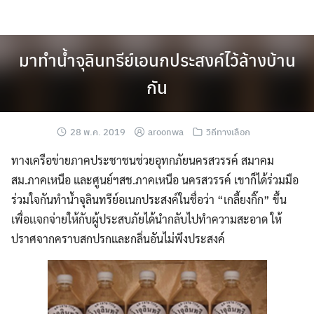
Skip
to
content
มาทำน้ำจุลินทรีย์เอนกประสงค์ไว้ล้างบ้าน
กัน
28 พ.ค. 2019
aroonwa
วิถีทางเลือก
ทางเครือข่ายภาคประชาชนช่วยอุทกภัยนครสวรรค์ สมาคม
สม.ภาคเหนือ และศูนย์ฯสช.ภาคเหนือ นครสวรรค์ เขาก็ได้ร่วมมือ
ร่วมใจกันทำน้ำจุลินทรีย์อเนกประสงค์ในชื่อว่า
“เกลี้ยงกิ๊ก” ขึ้น
เพื่อเเจกจ่ายให้กับผู้ประสบภัยได้นำกลับไปทำความสะอาด ให้
ปราศจากคราบสกปรกและกลิ่นอันไม่พึงประสงค์