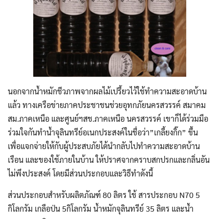
นอกจากน้ำหมักชีวภาพจากผลไม้เปรี้ยวไว้ใช้ทำความสะอาดบ้าน
แล้ว ทางเครือข่ายภาคประชาชนช่วยอุทกภัยนครสวรรค์ สมาคม
สม.ภาคเหนือ และศูนย์ฯสช.ภาคเหนือ นครสวรรค์ เขาก็ได้ร่วมมือ
ร่วมใจกันทำน้ำจุลินทรีย์อเนกประสงค์ในชื่อว่า”เกลี้ยงกิ๊ก” ขึ้น
เพื่อแจกจ่ายให้กับผู้ประสบภัยได้นำกลับไปทำความสะอาดบ้าน
เรือน และของใช้ภายในบ้าน ให้ปราศจากคราบสกปรกและกลิ่นอัน
ไม่พึงประสงค์ โดยมีส่วนประกอบและวิธีทำดังนี้
ส่วนประกอบสำหรับผลิตภัณฑ์ 80 ลิตร ใช้ สารประกอบ N70 5
กิโลกรัม เกลือป่น 5กิโลกรัม น้ำหมักจุลินทรีย์ 35 ลิตร และน้ำ