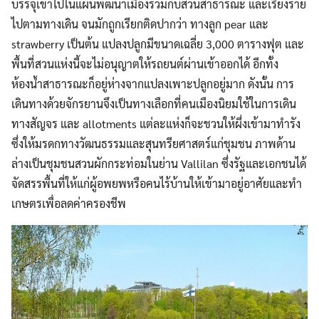
บรรจุเข้าไปในแผนพัฒนาเมืองร่วมกับสวนสาธารณะ และเรียงราย
ไปตามทางเดิน จนมักถูกเรียกติดปากว่า ทางลูก pear และ
strawberry เป็นต้น แปลงปลูกมีขนาดเฉลี่ย 3,000 ตารางฟุต และ
พื้นที่สวนแห่งนี้จะไม่อนุญาตให้รถยนต์ผ่านเข้าออกได้ อีกทั้ง
ห้องน้ำสาธารณะก็อยู่ห่างจากแปลงเพาะปลูกอยู่มาก ดังนั้น การ
เดินทางด้วยจักรยานจึงเป็นทางเลือกที่คนเมืองนิยมใช้ในการเดิน
ทางสัญจร และ allotments แต่ละแห่งก็จะชวนให้ผึ่งเข้ามาทำรัง
ซึ่งให้มรดกทางวัฒนธรรมและสุนทรียศาสตร์แก่ชุมชน ภาพด้าน
ล่างเป็นชุมชนสวนผักกระท่อมในย่าน Vallilan ซึ่งรัฐและเอกชนได้
จัดสรรพื้นที่ให้แก่ผู้อพยพหรือคนไร้บ้านให้เข้ามาอยู่อาศัยและทำ
เกษตรเพื่อลดค่าครองชีพ