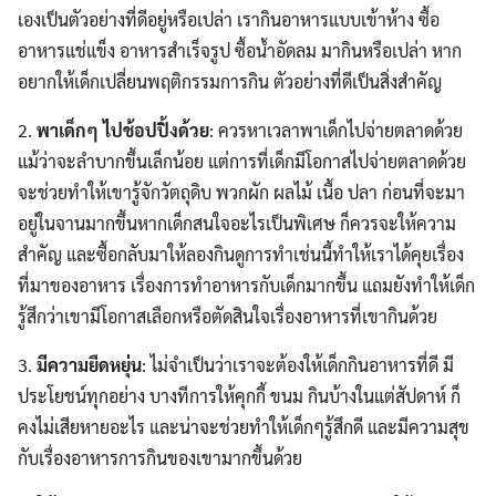
เองเป็นตัวอย่างที่ดีอยู่หรือเปล่า เรากินอาหารแบบเข้าห้าง ซื้อ
อาหารแช่แข็ง อาหารสำเร็จรูป ซื้อน้ำอัดลม มากินหรือเปล่า หาก
อยากให้เด็กเปลี่ยนพฤติกรรมการกิน ตัวอย่างที่ดีเป็นสิ่งสำคัญ
2.
พาเด็กๆ ไปช้อปปิ้งด้วย
: ควรหาเวลาพาเด็กไปจ่ายตลาดด้วย
แม้ว่าจะลำบากขึ้นเล็กน้อย แต่การที่เด็กมีโอกาสไปจ่ายตลาดด้วย
จะช่วยทำให้เขารู้จักวัตถุดิบ พวกผัก ผลไม้ เนื้อ ปลา ก่อนที่จะมา
อยู่ในจานมากขึ้นหากเด็กสนใจอะไรเป็นพิเศษ ก็ควรจะให้ความ
สำคัญ และซื้อกลับมาให้ลองกินดูการทำเช่นนี้ทำให้เราได้คุยเรื่อง
ที่มาของอาหาร เรื่องการทำอาหารกับเด็กมากขึ้น แถมยังทำให้เด็ก
รู้สึกว่าเขามีโอกาสเลือกหรือตัดสินใจเรื่องอาหารที่เขากินด้วย
3.
มีความยืดหยุ่น
: ไม่จำเป็นว่าเราจะต้องให้เด็กกินอาหารที่ดี มี
ประโยชน์ทุกอย่าง บางทีการให้คุกกี้ ขนม กินบ้างในแต่สัปดาห์ ก็
คงไม่เสียหายอะไร และน่าจะช่วยทำให้เด็กๆรู้สึกดี และมีความสุข
กับเรื่องอาหารการกินของเขามากขึ้นด้วย