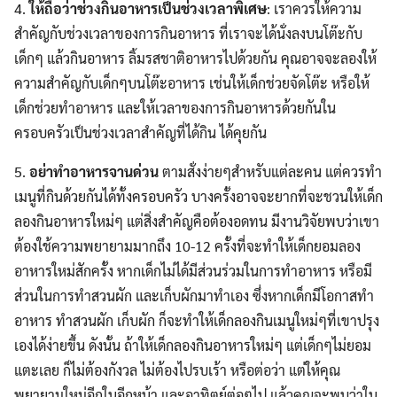
4.
ให้ถือว่าช่วงกินอาหารเป็นช่วงเวลาพิเศษ
: เราควรให้ความ
สำคัญกับช่วงเวลาของการกินอาหาร ที่เราจะได้นั่งลงบนโต๊ะกับ
เด็กๆ แล้วกินอาหาร ลิ้มรสชาติอาหารไปด้วยกัน คุณอาจจะลองให้
ความสำคัญกับเด็กๆบนโต๊ะอาหาร เช่นให้เด็กช่วยจัดโต๊ะ หรือให้
เด็กช่วยทำอาหาร และให้เวลาของการกินอาหารด้วยกันใน
ครอบครัวเป็นช่วงเวลาสำคัญที่ได้กิน ได้คุยกัน
5.
อย่าทำอาหารจานด่วน
ตามสั่งง่ายๆสำหรับแต่ละคน แต่ควรทำ
เมนูที่กินด้วยกันได้ทั้งครอบครัว บางครั้งอาจจะยากที่จะชวนให้เด็ก
ลองกินอาหารใหม่ๆ แต่สิ่งสำคัญคือต้องอดทน มีงานวิจัยพบว่าเขา
Search
ต้องใช้ความพยายามมากถึง 10-12 ครั้งที่จะทำให้เด็กยอมลอง
Search
for:
อาหารใหม่สักครั้ง หากเด็กไม่ได้มีส่วนร่วมในการทำอาหาร หรือมี
ส่วนในการทำสวนผัก และเก็บผักมาทำเอง ซึ่งหากเด็กมีโอกาสทำ
อาหาร ทำสวนผัก เก็บผัก ก็จะทำให้เด็กลองกินเมนูใหม่ๆที่เขาปรุง
เองได้ง่ายขึ้น ดังนั้น ถ้าให้เด็กลองกินอาหารใหม่ๆ แต่เด็กๆไม่ยอม
แตะเลย ก็ไม่ต้องกังวล ไม่ต้องไปรบเร้า หรือต่อว่า แต่ให้คุณ
พยายามใหม่อีกในอีกหน้า และอาทิตย์ต่อๆไป แล้วคุณจะพบว่าใน