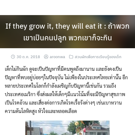
Skip
to
content
If they grow it, they will eat it : ถ้าพวก
เขาเป็นคนปลูก พวกเขาก็จะกิน
30 ต.ค. 2018
aroonwa
สวนผักเพื่อการเรียนรู้ของเด็ก
เด็กไม่กินผัก ดูจะเป็นปัญหาที่มีคนพูดถึงมานาน เเละยังคงเป็น
ปัญหาที่พบอยู่บ่อยๆในปัจจุบัน ไม่เพียงในประเทศไทยเท่านั้น อีก
หลายประเทศในโลกก็กำลังเผชิญกับปัญหานี้เช่นกัน รวมถึง
ประเทศอเมริกา ซึ่งส่งผลให้เด็กๆมีเเนวโน้มที่จะมีปัญหาสุขภาพ
เป็นโรคอ้วน และเสี่ยงต่อการเกิดโรคเรื้อรังต่างๆ เช่นเบาหวาน
ความดันโลหิตสูง หัวใจและหลอดเลือด