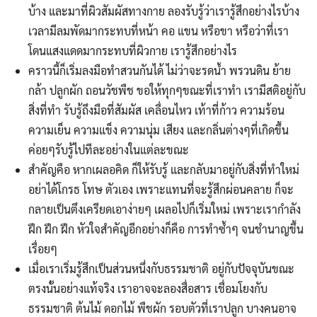
บ้าง และมาที่ผิวสัมผัสทางกาย ลองรับรู้ว่าเรารู้สึกอย่างไรบ้าง
เวลามีลมพัดมากระทบที่หน้า คอ แขน หรือขา หรือว่าที่เรา
โดนแสงแดดมากระทบที่ผิวกาย เรารู้สึกอย่างไร
คราวนี้ก็เริ่มลงมือทำสวนกันได้ ไม่ว่าจะรดน้ำ พรวนดิน ย้าย
กล้า ปลูกผัก ถอนวัชพืช ขอให้ทุกๆขณะที่เราทำ เรามีสติอยู่กับ
Search
Search
สิ่งที่ทำ รับรู้ถึงมือที่สัมผัส เคลื่อนไหว เท้าที่ก้าว ความร้อน
for:
ความเย็น ความแข็ง ความนุ่ม เสียง และกลิ่นต่างๆที่เกิดขึ้น
ค่อยๆรับรู้ไปทีละอย่างในแต่ละขณะ
สำคัญคือ หากเผลอคิด ก็ให้รับรู้ และกลับมาอยู่กับสิ่งที่ทำใหม่
อย่าได้โกรธ โทษ ตัวเอง เพราะแทนที่จะรู้สึกผ่อนคลาย ก็จะ
กลายเป็นตึงเครียดเอาง่ายๆ เผลอไปก็เริ่มใหม่ เพราะเรากำลัง
ฝึก ฝึก ฝึก หัวใจสำคัญอีกอย่างก็คือ การทำซ้ำๆ จนชำนาญขึ้น
เรื่อยๆ
เมื่อเราเริ่มรู้สึกเป็นส่วนหนึ่งกับธรรมชาติ อยู่กับปัจจุบันขณะ
ตรงนั้นอย่างแท้จริง เราอาจจะลองสื่อสาร เชื่อมโยงกับ
ธรรมชาติ ต้นไม้ ดอกไม้ พืชผัก รอบตัวที่เราปลูก บางคนอาจ