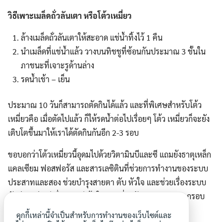
วิธีเพาะเมล็ดถั่วลันเตา หรือโต้วเหมี่ยว
ล้างเมล็ดถั่วลันเตาให้สะอาด แช่น้ำทิ้งไว้ 1 คืน
นำเมล็ดที่แช่น้ำแล้ว วางบนทิชชูที่ซ้อนกันประมาณ 3 ชั้นใน
ภาชนะที่เจาะรูด้านล่าง
รดน้ำเช้า – เย็น
ประมาณ 10 วันก็สามารถตัดกินได้แล้ว และที่พิเศษสำหรับโต้ว
เหมี่ยวคือ เมื่อตัดไปแล้ว ก็ให้รดน้ำต่อไปเรื่อยๆ โต้ว เหมี่ยวก็จะยัง
เติบโตขึ้นมาให้เราได้ตัดกินกันอีก 2-3 รอบ
ขอบอกว่าโต้วเหมี่ยวนี้อุดมไปด้วยวิตามินบีและซี แถมยังธาตุเหล็ก
แคลเซียม ฟอสฟอรัส และสารเลซิตินที่ช่วยการทำงานของระบบ
ประสาทและสอง ช่วยบำรุงสายตา ตับ หัวใจ และช่วยเรื่องระบบ
ขับถ่ายอย่างดีเนื่องจากมีเส้นใยมาก ที่สำคัญรสชาติหวาน กรอบ
อร่อยทีเดียว ลองทำกันดูนะคะ
คุกกี้เหล่านี้จำเป็นสำหรับการทำงานของเว็บไซต์และ