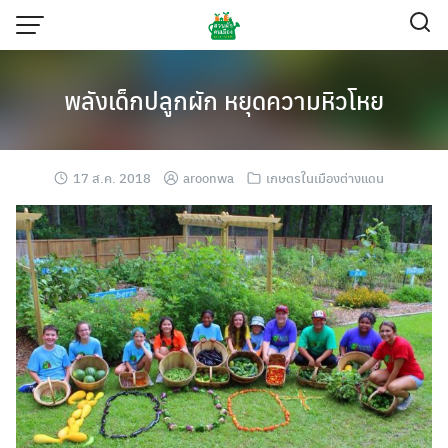
Skip
to
content
พลังเด็กปลูกผัก หยุดความหิวโหย
17 ส.ค. 2018
aroonwa
เกษตรในเมืองต่างแดน