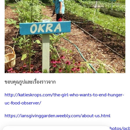
ขอบคุณรูปและเรื่องราวจาก
http://katieskrops.com/the-girl-who-wants-to-end-hunger-
uc-food-observer/
https://iansgivinggarden.weebly.com/about-us.html
https://www.facebook.com/humanswhogrowfood/photos/p