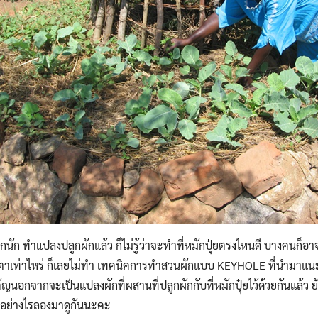
กนัก ทำแปลงปลูกผักแล้ว ก็ไม่รู้ว่าจะทำที่หมักปุ๋ยตรงไหนดี บางคนก็อา
าเท่าไหร่ ก็เลยไม่ทำ
เทคนิคการทำสวนผักแบบ KEYHOLE ที่นำมาแนะน
ำคัญนอกจากจะเป็นแปลงผักที่ผสานที่ปลูกผักกับที่หมักปุ๋ยไว้ด้วยกันแล้ว 
ทำอย่างไรลองมาดูกันนะคะ