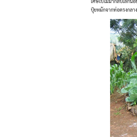
เศษใบไม้มากลบเล็กน้อย
ปุ๋ยหมักจากท่อตรงกลางก