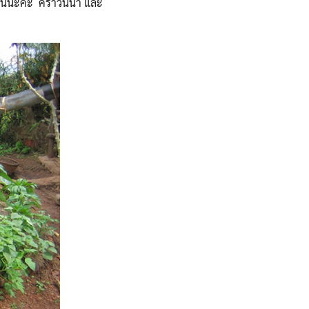
ี้นะคะ คราวนี้น้ำ และ