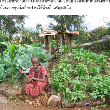
 หรือหากระสอบมาปิดตรงปากท่อไว้ก็ได้ อย่าลืมรดน้ำลงในท่อตรงกลางน
็จะค่อยๆหล่อเลี้ยงบำรุงให้พืชผักเจริญเติบโต