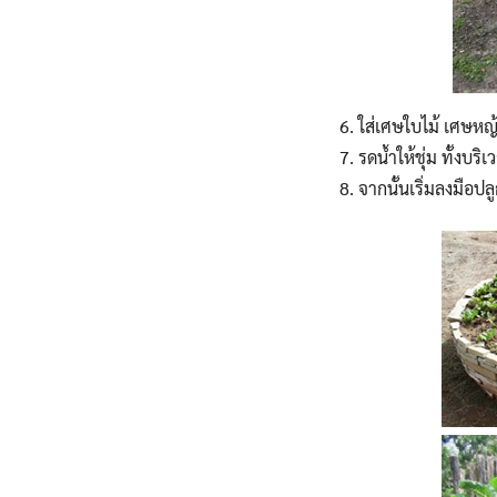
ใส่เศษใบไม้ เศษห
รดน้ำให้ชุ่ม ทั้งบ
จากนั้นเริ่มลงมือปล