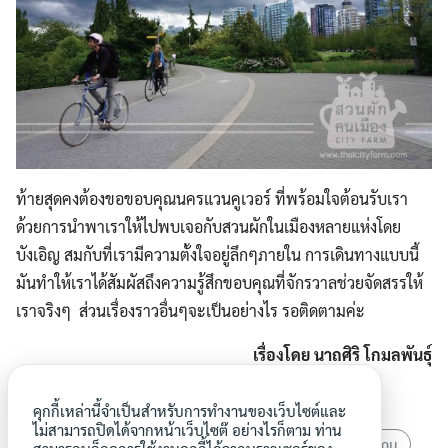
ท้ายสุดคงต้องขอขอบคุณนครแวนคูเวอร์ ที่พร้อมใจต้อนรับเรา
ด้วยการนำพาเราให้ไปพบเจอกับสวนผักในเมืองหลายแห่งโดย
บังเอิญ สมกับที่เรามีความตั้งใจอยู่ลึกๆภายใน การเดินทางแบบนี้
มันทำให้เราได้สัมผัสถึงความรู้สึกขอบคุณที่จักรวาลช่วยจัดสรรให้
เราจริงๆ ส่วนเรื่องราวอื่นๆจะเป็นอย่างไร รอติดตามค่ะ
เรื่องโดย นาถศิริ โกมลพันธุ์
คุกกี้เหล่านี้จำเป็นสำหรับการทำงานของเว็บไซต์และ
ไม่สามารถปิดได้จากหน้าเว็บไซต๊ อย่างไรก็ตาม ท่าน
สวนผักชุมชน
สวนผักบนพื้นที่รกร้าง
สวนผักต่างเเดน