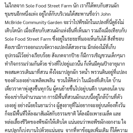
ไม่ไกลจาก Sole Food Street Farm นัก เราก็ได้พบกับสวนผัก
ชุมชนอีกหนึ่งแห่ง อยู่ใกล้กับบริเวณใต้สะพานชื่อว่า John
McBride Community Garden จะว่าไปพืชผักในแปลงที่นี่ดูยังไม่
เติบโตนัก เมื่อเทียบกับสวนผักแห่งอื่นที่เห็นมา รวมถึงเมื่อเทียบกับ
Sole Food Street Farm ซึ่งอยู่ในระยะที่มองเห็นกันได้ สิ่งที่ชอบ
คือเขามีการออกแบบจัดวางแปลงได้สวยงาม มีกล่องไม้ที่เก็บ
อุปกรณ์ไว้อย่างเรียบร้อย สังเกตจากป้าย ก็มีการเชิญชวนเด็กๆมา
ทำกิจกรรมร่วมกันด้วย ช่วงที่ไปอยู่แถวนั้น ก็เห็นมีคุณป้าอายุมาก
พอสมควรเดินมาที่สวน ตั้งใจมาปลูกผัก รดน้ำ พรวนดินอยู่ที่แปลง
ของตัวเองอย่างเพลิดเพลิน ชวนให้คิดว่า ในเมืองที่เติบโต บ้าน
เดี่ยวราคาพุ่งสูงขึ้นทุกวัน ผู้คนย้ายขึ้นไปอยู่บนตึก บนคอนโด บน
ห้องเช่ากันจำนวนมาก การมีพื้นที่สวนผักแบบนี้อยู่ใกล้บ้านที่ตัว
เองอยู่ อย่างน้อยในยามว่าง ผู้สูงอายุที่ไม่อยากจะอยู่บนห้องทั้งวัน
ก็จะมีพื้นที่ให้ลงมาสัมผัสกับธรรมชาติ ได้ลงมือเพาะเมล็ด และ
หล่อเลี้ยงชีวิตของพืชผักให้เติบโต แน่นอนว่าพอพืชผักงอกงาม ใจ
คนปลูกก็เบ่งบานไปด้วยแน่นอน จากที่หาข้อมูลเพิ่มเติม ก็ได้ความ