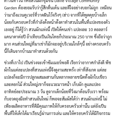
ดาวน์ทาวน์ ก็คือสวนผักชุมชน Davie Village Community
Garden ต้องยอมรับว่ารู้สึกตื่นเต้น และดีใจอย่างบอกไม่ถูก เหมือน
ว่ามาถึงแวนคูเวอร์ที่วาดฝันไว้จริงๆ (ฮ่า) จากที่ได้พูดคุยบ้างเล็ก
น้อยกับครอบครัวที่กำลังตั้งหน้าตั้งตาทำสวนในพื้นที่แปลงของตัว
เองอยู่ ก็ได้รู้ว่า สวนผักแห่งนี้ เปิดให้คนเช่า แปลงละ 10 ดอลลาร์
แคนาดาต่อปี ถ้าเทียบเป็นเงินไทยก็ประมาณ 250 บาท ซึ่งถือว่าถูก
มาก คนส่วนใหญ่ที่มาเช่าก็มักจะอยู่บริเวณใกล้ๆนี้ อย่างครอบครัว
นี้ก็เดินจากบ้านมาทำสวนด้วยกัน
ช่วงที่เราไป เป็นช่วงจะเข้าซัมเมอร์พอดี เรียกว่าอากาศกำลังดี พืช
ผักในแต่ละแปลงที่สวนแห่งนี้จึงดูงามสะพรั่ง เท่าที่สังเกต แต่ละ
แปลงก็จะมีการปลูกผสมผสานกันหลากหลายชนิดทั้งผักใบเขียว
และดอกไม้ ส่วนใหญ่เขาก็จะแวะมารดน้ำ เก็บผัก ดูแลแปลง
อาทิตย์ละประมาณ 3 วัน ดูจากเด็กน้อยที่วิ่งมาต้อนรับเรา พร้อม
กับอวดถุงมือทำสวนอันใหม่ ก็พอจะสัมผัสได้ว่า สวนผักแห่งนี้ ไม่
เพียงผลิตอาหารที่ดีมีคุณภาพให้กับครอบครัวเท่านั้น แต่ยังเป็น
พื้นที่ให้เด็กได้มาเรียนรู้ผ่านการเล่น และให้ครอบครัวได้มีกิจกรรม