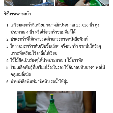
วิธีการเพาะกล้า
เตรียมตะกร้าสี่เหลี่ยม ขนาดสักประมาณ 13 X16 นิ้ว สูง
ประมาณ 4 นิ้ว หรือใช้ตะกร้าขนมจีนก็ได้
นำตะกร้าที่ใช้เพาะรองด้วยกระดาษหนังสือพิมพ์
ใส่กาบมะพร้าวสับเป็นชิ้นเล็กๆ ครึ่งตะกร้า จากนั้นใส่วัสดุ
Search
Search
เพาะที่เตรียมไว้ เกลี่ยให้เรียบ
for:
ใช้ไม้ขีดเป็นร่องๆให้ห่างประมาณ 1 ไม้บรรทัด
โรยเมล็ดพันธุ์ที่เตรียมไว้ลงในร่อง ใช้ดินกลบทับบางๆ พอให้
คลุมเมล็ดมิด
นำหนังสือพิมพ์มาปิดทับ รดน้ำให้ชุ่ม