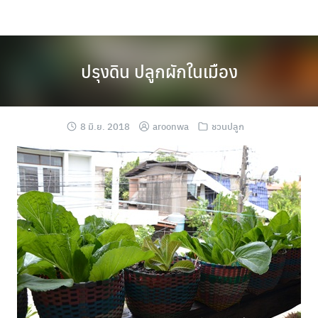
Skip
to
content
ปรุงดิน ปลูกผักในเมือง
8 มิ.ย. 2018
aroonwa
ชวนปลูก