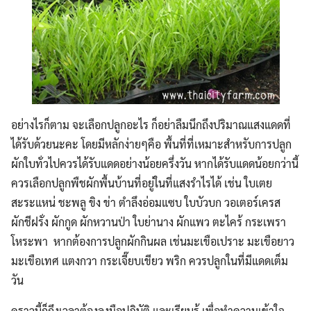
อย่างไรก็ตาม จะเลือกปลูกอะไร ก็อย่าลืมนึกถึงปริมาณแสงแดดที่
ได้รับด้วยนะคะ โดยมีหลักง่ายๆคือ พื้นที่ที่เหมาะสำหรับการปลูก
ผักใบทั่วไปควรได้รับแดดอย่างน้อยครึ่งวัน หากได้รับแดดน้อยกว่านี้
ควรเลือกปลูกพืชผักพื้นบ้านที่อยู่ในที่แสงรำไรได้ เช่น ใบเตย
สะระแหน่ ชะพลู ขิง ข่า ตำลึงอ่อมแซบ ใบบัวบก วอเตอร์เครส
ผักชีฝรั่ง ผักกูด ผักหวานป่า ใบย่านาง ผักแพว ตะไคร้ กระเพรา
โหระพา หากต้องการปลูกผักกินผล เช่นมะเขือเปราะ มะเขือยาว
มะเขือเทศ แตงกวา กระเจี๊ยบเขียว พริก ควรปลูกในที่มีแดดเต็ม
วัน
คราวนี้ก็ถึงเวลาต้องลงมือปฏิบัติ และเรียนรู้ เพื่อทำความเข้าใจ