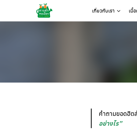
Skip
เกี่ยวกับเรา
เนื้
to
content
คำถามยอดฮิตสำห
อย่างไร”