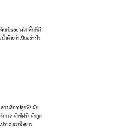
ินเป็นอย่างไร พื้นที่มี
ะน้ำด้วยว่าเป็นอย่างไร
้ ควรเลือกปลูกพืชผัก
เครส ผักชีฝรั่ง ผักกูด
อเปราะ มะเขือยาว