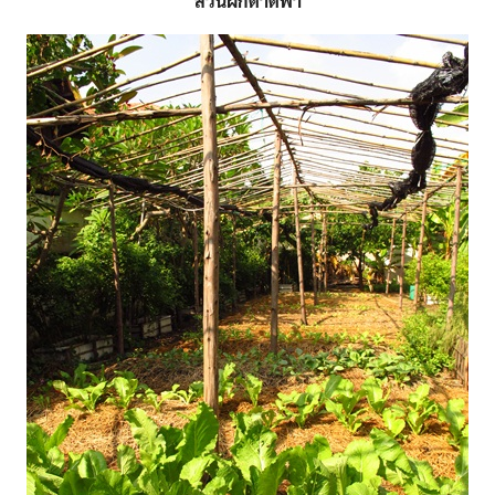
สวนผักดาดฟ้า