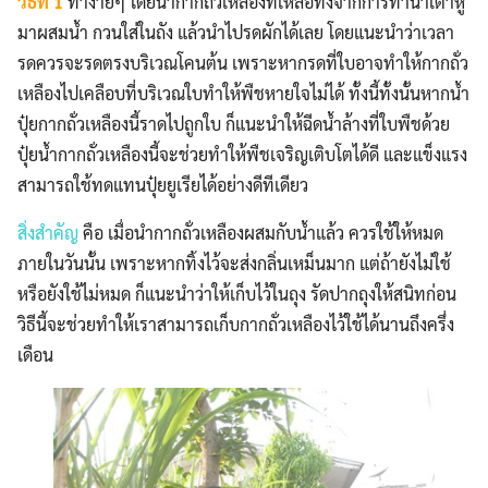
วิธีที่ 1
ทำง่ายๆ โดยนำกากถั่วเหลืองที่เหลือทิ้งจากการทำน้ำเต้าหู้
มาผสมน้ำ กวนใส่ในถัง แล้วนำไปรดผักได้เลย โดยแนะนำว่าเวลา
รดควรจะรดตรงบริเวณโคนต้น เพราะหากรดที่ใบอาจทำให้กากถั่ว
เหลืองไปเคลือบที่บริเวณใบทำให้พืชหายใจไม่ได้ ทั้งนี้ทั้งนั้นหากน้ำ
ปุ๋ยกากถั่วเหลืองนี้ราดไปถูกใบ ก็แนะนำให้ฉีดน้ำล้างที่ใบพืชด้วย
ปุ๋ยน้ำกากถั่วเหลืองนี้จะช่วยทำให้พืชเจริญเติบโตได้ดี และแข็งแรง
สามารถใช้ทดแทนปุ๋ยยูเรียได้อย่างดีทีเดียว
สิ่งสำคัญ
คือ เมื่อนำกากถั่วเหลืองผสมกับน้ำแล้ว ควรใช้ให้หมด
ภายในวันนั้น เพราะหากทิ้งไว้จะส่งกลิ่นเหม็นมาก แต่ถ้ายังไม่ใช้
หรือยังใช้ไม่หมด ก็แนะนำว่าให้เก็บไว้ในถุง รัดปากถุงให้สนิทก่อน
วิธีนี้จะช่วยทำให้เราสามารถเก็บกากถั่วเหลืองไว้ใช้ได้นานถึงครึ่ง
เดือน