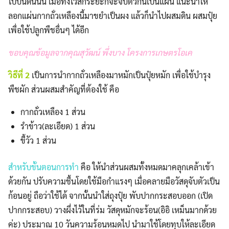
ไปบนดินนั้น เมื่อทิ้งไว้สักระยะก็จะจับตัวกันเป็นแผ่น แนะนำให้
ลอกแผ่นกากถั่วเหลืองนี้มาขยำเป็นผง แล้วก็นำไปผสมดิน ผสมปุ๋ย
เพื่อใช้ปลูกพืชอื่นๆ ได้อีก
ขอบคุณข้อมูลจากคุณสุวัฒน์ พึ่งบาง โครงการเกษตรโอเค
วิธีที่ 2
เป็นการนำกากถั่วเหลืองมาหมักเป็นปุ๋ยหมัก เพื่อใช้บำรุง
พืชผัก ส่วนผสมสำคัญที่ต้องใช้ คือ
กากถั่วเหลือง 1 ส่วน
รำข้าว(ละเอียด) 1 ส่วน
ขี้วัว 1 ส่วน
สำหรับขั้นตอนการทำ
คือ ให้นำส่วนผสมทั้งหมดมาคลุกเคล้าเข้า
ด้วยกัน ปรับความชื้นโดยใช้มือกำแรงๆ เมื่อคลายมือวัสดุจับตัวเป็น
ก้อนอยู่ ถือว่าใช้ได้ จากนั้นนำใส่ถุงปุ๋ย พับปากกระสอบออก (เปิด
ปากกระสอบ) วางผึ่งไว้ในที่ร่ม วัสดุหมักจะร้อน(อิอิ เหม็นมากด้วย
ค่ะ) ประมาณ 10 วันความร้อนหมดไป นำมาใช้โดยทุบให้ละเอียด