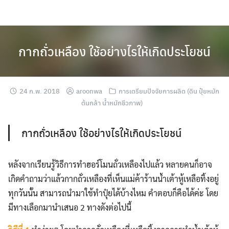
Skip
to
content
กากถั่วเหลือง ใช้อย่างไรให้เกิดประโยชน์
24 ก.พ. 2018
aroonwa
การเตรียมปัจจัยการผลิต (ดิน ปุ๋ยหมัก
ต้นกล้า น้ำหมักชีวภาพ)
กากถั่วเหลือง ใช้อย่างไรให้เกิดประโยชน์
หลังจากเรียนรู้วิธีการทำฮอร์โมนถั่วเหลืองไปแล้ว หลายคนก็อาจ
เกิดคำถามว่าแล้วกากถั่วเหลืองที่เห็นแม่ค้าร้านน้ำเต้าหู้เหลือทิ้งอยู่
ทุกวันนั้น สามารถนำมาใช้ทำปุ๋ยได้บ้างไหม คำตอบก็คือได้ค่ะ โดย
มีทางเลือกมานำเสนอ 2 ทางดังต่อไปนี้