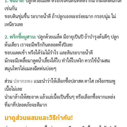
1. ขึ้นฉ่าย:
ปลูกด้วยเมล็ด หรือใช้โคนต้นที่ติดรากมากฝังลงดินก็ได้
เช่นกัน
ชอบดินชุ่มชื้น ระบายน้ำดี ถ้าปลูกเองจะอร่อยมาก กรอบนุ่ม ไม่
เหนียวเลย
2. พริกขี้หนูสวน:
ปลูกด้วยเมล็ด มีอายุเป็นปี ถ้าบำรุงต้นดีๆ ปลูก
ต้นเดียว เราจะมีพริกกินตลอดทั้งปีเลย
ชอบแดดเช้า หรือใต้ร่มไม้รำไร และดินระบายน้ำดี
มักจะมีเพลี้ยมาดูดน้ำเลี้ยงใต้ใบ ทำให้ใบหงิก ควรใช้น้ำผสม
สมุนไพรไล่แมลงฉีดพ่นบ่อยๆ
ส่วน
ปลากะพง
เเนะนำว่าให้เลือกซื้อปลาสด ตาใส เหงือกชมพู
เนื้อไม่เละ
นำมาล้างให้สะอาด แล้วแล่เนื้อเป็นชิ้นๆ หรือเลือกซื้อจากแหล่ง
ที่มาที่ปลอดภัยจะดีมาก
มาดูส่วนผสมและวิธีทำกัน!