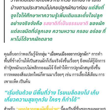
บ้างตามประสาคนไม่เคยปลูกผักมาก่อน
แต่สิ่งที่
จูงใจให้ศึกษาหาความรู้เพิ่มเติมและตั้งใจปลูก
อย่างจริงจังคือ
รสชาติที่เป็นธรรมชาติ
ของผัก
แต่ละชนิดที่ปลูกเอง ความหวาน กรอบ อร่อย ที่
หาไม่ได้จากผักตลาด
คุณลี่บอกว่าพอเริ่มรู้จั
กกลุ่ม “เมื่อคนเมืองอยากปลูกผัก” กา
รทำ
พื้นที่ข้างบ้านให้เป็นสวนผักก็เริ่มจริงจังขึ้นเรื่อยๆ ยิ่งพอได้รู้จักการ
ทำปุ๋ยหมักแบบไม่พลิกกองแม่โจ้ ยิ่งทำให้การปลูกผักสนุกยิ่งขึ้น
การทดลองสิ่งแปลกใหม่ก็ตามมาเรื่อยๆ เช่น การเลี้ยงไส้เดือน การ
เพาะเห็ด เป็นต้น
“เริ่มต้นด้วย มีพื้นที่ว่าง โรยเมล็ดลงไป เก็บ
เกี่ยวความสุขทุกวัน ใครๆ ก็ทำได้”
สำหรับ
“
เมนูปลากะพงผัดขึ้นฉ่าย”
นี้คงเป็นที่ชื่นชอบของหลายๆ