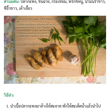
ส่วนผสม:
ปลากะพง, ขึ้นฉ่าย, กระเทียม, พริกขี้หนู, น้ำมันรำข้าว,
ซีอิ๊วขาว, เต้าเจี้ยว
วิธีทำ:
นำเนื้อปลากะพงมาล้างให้สะอาด พักให้สะเด็ดน้ำแล้วนำไป