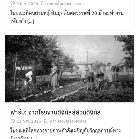
9 มี.ค. 2026
เกษตรในเมืองต่างแดน
ในขณะที่คนสวนหญิงในยุคต้นศตวรรษที่ 20 มักจะทำงาน
เพียงลำ […]
ฟาร์ม: จากโรงงานดิจิทัลสู่สวนดิจิทัล
22 ก.พ. 2026
ความรอบรู้เรื่องอาหาร
ในขณะที่โลกทางกายภาพกำลังเผชิญกับวิกฤตการณ์ทาง
นิเวศวิทย […]