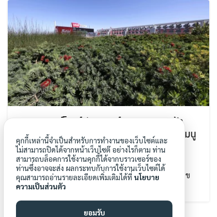
สนามซูเปอร์โบวล์มีสวนออร์แกนิกบนดาดฟ้า
ขนาด 7,500 ตารางฟุต เพื่อส่งต่อวัตถุดิบสู่เมนู
คุกกี้เหล่านี้จำเป็นสำหรับการทำงานของเว็บไซต์และ
เด็ดในวันแข่งขัน
ไม่สามารถปิดได้จากหน้าเว็บไซต๊ อย่างไรก็ตาม ท่าน
สามารถบล็อคการใช้งานคุกกี้ได้จากบราวเซอร์ของ
10 ก.พ. 2026
เกษตรในเมืองต่างแดน
ท่านซึ่งอาจจะส่ง ผลกระทบกับการใช้งานเว็บไซต์ได้
ที่นี่คือพิกัดที่แฟนๆ จะได้ลิ้มลองอาหารที่ปลูกบนหลังคาข
คุณสามารถอ่านรายละเอียดเพิ่มเติมได้ที่
นโยบาย
ความเป็นส่วนตัว
[…]
ยอมรับ