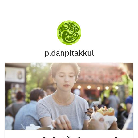
Skip
to
content
p.danpitakkul