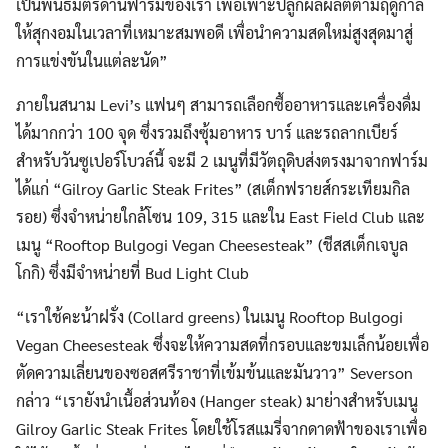
เป็นพันธมิตรด้านฟาร์มของเรา เพื่อเพาะปลูกผลผลิตตามฤดูกาล
ให้สุกงอมในเวลาที่เหมาะสมพอดี เพื่อนำความสดใหม่สูงสุดมาสู่
การแข่งขันในแต่ละนัด”
Search
Search
for:
ภายในสนาม Levi’s แฟนๆ สามารถเลือกซื้ออาหารและเครื่องดื่ม
ได้มากกว่า 100 จุด ซึ่งรวมถึงซุ้มอาหาร บาร์ และรถลากเบียร์
สำหรับวันซูเปอร์โบวล์นี้ จะมี 2 เมนูที่มีวัตถุดิบส่งตรงมาจากฟาร์ม
ได้แก่ “Gilroy Garlic Steak Frites” (สเต็กฟรายส์กระเทียมกิล
รอย) ซึ่งจำหน่ายใกล้โซน 109, 315 และใน East Field Club และ
เมนู “Rooftop Bulgogi Vegan Cheesesteak” (ชีสสเต็กเจบูล
โกกิ) ซึ่งมีจำหน่ายที่ Bud Light Club
“เราใช้คะน้าฝรั่ง (Collard greens) ในเมนู Rooftop Bulgogi
Vegan Cheesesteak ซึ่งจะให้ความสดที่กรอบและขมเล็กน้อยเพื่อ
ตัดความเลี่ยนของซอสศรีราชาที่เข้มข้นและมันวาว” Severson
กล่าว “เรายังนำเนื้อส่วนท้อง (Hanger steak) มาย่างสำหรับเมนู
Gilroy Garlic Steak Frites โดยใช้โรสแมรี่จากดาดฟ้าของเราเพื่อ