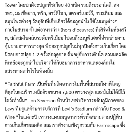
Tower โดยปกติจะปลูกพืชเกือบ 40 ชนิด รวมถึงบรอกโคลี, สค
วอช, มะเขือยาว, พริก, อาร์ติโชก, สตรอว์เบอร์รี, กระเทียม และ
สมุนไพรต่างๆ วัตถุดิบที่เก็บเกี่ยวได้จะถูกนำไปใช้ในเมนูต่างๆ
ภายในสนาม ตั้งแต่อาหารว่าง (hors d’oeuvres) ที่เสิร์ฟในห้องสวี
ท, สลัดสดในคลับระดับพรีเมียม ไปจนถึงเมนูพิเศษที่จำหน่ายตาม
ซุ้มขายอาหารบางจุด พืชจะถูกปลูกใหม่ทุกปีหลังการเก็บเกี่ยว โดย
มีรอบการปลูก 1-2 ครั้งต่อฤดูกาล ขึ้นอยู่กับการเติบโต ส่วนผลผลิต
ที่เหลือจะถูกนำไปบริจาคให้กับธนาคารอาหารและองค์กรไม่
แสวงหาผลกำไรในท้องถิ่น
“Faithful Farm เป็นพื้นที่ผลิตอาหารในพื้นที่สนามกีฬาที่ใหญ่
ที่สุดในอเมริกาเหนือด้วยขนาด 7,500 ตารางฟุต และมันไม่ได้มีไว้
โชว์เท่านั้น” Jon Severson หัวหน้าเชฟบริหารระดับภูมิภาคของ
Levy ทีมดูแลด้านการบริการที่ Levi’s Stadium กล่าวกับ Food &
Wine “ในแต่ละปี เราวางแผนเมนูอาหารทั่วทั้งสนามตามปฏิทิน
การเก็บเกี่ยวผลผลิต และเราทำงานเชิงรุกร่วมกับ Farmscape ซึ่ง