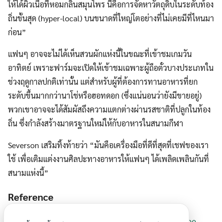
ให้ได้ผิวเนื้อที่หอมกลิ่นสมุนไพร นี่คือการจัดหาวัตถุดิบในระดับท้อง
ถิ่นขั้นสุด (hyper-local) บนขนาดที่ใหญ่โตอย่างที่ไม่เคยมีที่ไหนมา
ก่อน”
แฟนๆ อาจจะไม่ได้เห็นสวนผักแห่งนี้ในขณะที่เข้าชมเกมวัน
อาทิตย์ เพราะฟาร์มจะเปิดให้เข้าชมเฉพาะผู้ถือตั๋วบางประเภทใน
ช่วงฤดูกาลปกติเท่านั้น แต่สำหรับผู้ที่ต้องการทานอาหารที่ยก
ระดับขึ้นมากกว่านาโช่หรือฮอทดอก (ซึ่งแน่นอนว่ายังมีขายอยู่)
พวกเขาอาจจะได้สัมผัสถึงความแตกต่างผ่านรสชาติที่ปลูกในท้อง
ถิ่น ซึ่งกำลังสร้างมาตรฐานใหม่ให้กับอาหารในสนามกีฬา
Severson เสริมทิ้งท้ายว่า “มันคือเครื่องมือที่ดีที่สุดที่เชฟของเรา
ใช้ เพื่อเติมแต่งงานศิลปะทางอาหารให้แฟนๆ ได้เพลิดเพลินกันที่
สนามแห่งนี้”
Reference