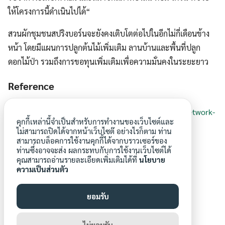
ให้โครงการนี้ดำเนินไปได้“
สวนผักชุมชนสปริงบอร์นจะยังคงเติบโตต่อไปในอีกไม่กี่เดือนข้าง
หน้า โดยมีแผนการปลูกต้นไม้เพิ่มเติม ลานบ้านและพื้นที่ปลูก
ดอกไม้ป่า รวมถึงการขอทุนเพิ่มเติมเพื่อความมั่นคงในระยะยาว
Reference
https://www.networkrailmediacentre.co.uk/news/network-
คุกกี้เหล่านี้จำเป็นสำหรับการทำงานของเว็บไซต์และ
rail-and-liverpool-residents-team-up-to-grow-a-new-
ไม่สามารถปิดได้จากหน้าเว็บไซต๊ อย่างไรก็ตาม ท่าน
community-garden
สามารถบล็อคการใช้งานคุกกี้ได้จากบราวเซอร์ของ
ท่านซึ่งอาจจะส่ง ผลกระทบกับการใช้งานเว็บไซต์ได้
คุณสามารถอ่านรายละเอียดเพิ่มเติมได้ที่
นโยบาย
ความเป็นส่วนตัว
ยอมรับ
p.danpitakkul
ไม่ยอมรับ