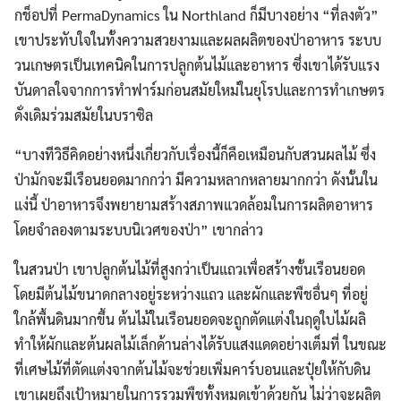
กช็อปที่ PermaDynamics ใน Northland ก็มีบางอย่าง “ที่ลงตัว”
เขาประทับใจในทั้งความสวยงามและผลผลิตของป่าอาหาร ระบบ
วนเกษตรเป็นเทคนิคในการปลูกต้นไม้และอาหาร ซึ่งเขาได้รับแรง
บันดาลใจจากการทำฟาร์มก่อนสมัยใหม่ในยุโรปและการทำเกษตร
ดั่งเดิมร่วมสมัยในบราซิล
“บางทีวิธีคิดอย่างหนึ่งเกี่ยวกับเรื่องนี้ก็คือเหมือนกับสวนผลไม้ ซึ่ง
ป่ามักจะมีเรือนยอดมากกว่า มีความหลากหลายมากกว่า ดังนั้นใน
แง่นี้ ป่าอาหารจึงพยายามสร้างสภาพแวดล้อมในการผลิตอาหาร
โดยจำลองตามระบบนิเวศของป่า” เขากล่าว
ในสวนป่า เขาปลูกต้นไม้ที่สูงกว่าเป็นแถวเพื่อสร้างชั้นเรือนยอด
โดยมีต้นไม้ขนาดกลางอยู่ระหว่างแถว และผักและพืชอื่นๆ ที่อยู่
ใกล้พื้นดินมากขึ้น ต้นไม้ในเรือนยอดจะถูกตัดแต่งในฤดูใบไม้ผลิ
ทำให้ผักและต้นผลไม้เล็กด้านล่างได้รับแสงแดดอย่างเต็มที่ ในขณะ
ที่เศษไม้ที่ตัดแต่งจากต้นไม้จะช่วยเพิ่มคาร์บอนและปุ๋ยให้กับดิน
เขาเผยถึงเป้าหมายในการรวมพืชทั้งหมดเข้าด้วยกัน ไม่ว่าจะผลิต