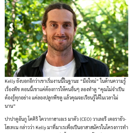
Search
Search
Kelly ยังบอกอีกว่าเขาเริ่มงานนี้ในฐานะ “มือใหม่” ในด้านความรู้
for:
เรื่องพืช ตอนนี้เขาแค่ต้องการให้คนอื่นๆ ลองทำดู “คุณไม่จำเป็น
ต้องรู้ทุกอย่าง แค่ลองปลูกพืชดู แล้วคุณจะเรียนรู้ได้ในเวลาไม่
นาน”
ปาปาตูอันกู โคคิริ ไควากาฮาเอเร มาตัว (CEO) วาเลอรี เตอรายัว-
โฮเทเน กล่าวว่า Kelly มาที่มาเรเพื่อเป็นอาสาสมัครในโครงการทำ