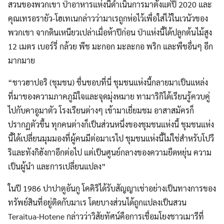
สวนของพวกเขา ป่าอาหารแห่งนี้ดำเนินการมาตั้งแต่ปี 2020 และ
คุณเทรอรายัว-โฮเทเนกล่าวว่ามาเรถูกห่อไว้เพื่อใส่ไว้ในเวนัวของ
พวกเขา จากดินเหนียวเปล่าเมื่อห้าปีก่อน ป่าแห่งนี้ได้ปลูกต้นไม้สูง
12 เมตร เบอร์รี่ กล้วย พีช มะกอก มะละกอ พริก และพืชอื่นๆ อีก
มากมาย
“ชาวฮาปอริ (ชุมชน) ชื่นชอบที่นี่ ชุมชนแห่งนี้กลายมาเป็นแหล่ง
ที่มาของความภาคภูมิใจและจุดมุ่งหมาย ทามาริกิได้เรียนรู้ควบคู่
ไปกับคาอูมาตัว โรงเรียนต่างๆ เข้ามาเยี่ยมชม อาสาสมัครก็
ปรากฏตัวขึ้น ทุกคนต่างก็เป็นส่วนหนึ่งของชุมชนแห่งนี้ ชุมชนแห่ง
นี้ได้เปลี่ยนมุมมองที่ผู้คนมีต่อมาเรไป ชุมชนแห่งนี้ไม่ใช่สำหรับโปวี
ริและทังกิฮังกาอีกต่อไป แต่เป็นศูนย์กลางของความยืดหยุ่น ความ
เป็นผู้นำ และการเปลี่ยนแปลง”
ในปี 1986 ปาปาตูอันกู โคคิริได้รับสัญญาเช่าอย่างเป็นทางการของ
ทรัพย์สินที่อยู่ติดกับมาเร โดยบางส่วนได้ถูกแปลงเป็นสวน
Teraitua-Hotene กล่าวว่าวิสัยทัศน์คือการเชื่อมโยงชาวเมารีที่