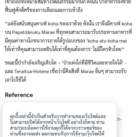
เข้าถึงไก่ที่เหมาะสมทางวัฒนธรรมมากนัก ดังนั้น ป่าอาหารจึงช่วย
ฟื้นฟูศักดิ์ศรีของการเลือกและการเข้าถึง
“แต่ยังสนับสนุนคาเฟ่ koha ของเราด้วย ดังนั้น เราจึงมีคาเฟ่ koha
บน Papatūānuku Marae ที่ทุกคนสามารถมารับประทานอาหารที่
มีคุณค่าทางโภชนาการภายใต้รูปแบบของ ‘koha atu koha mai
ให้เท่าที่คุณสามารถหยิบได้เท่าที่คุณต้องการ’ ไม่มีใครหิวโหย”
ขณะนี้ป่ากำลังเจริญเติบโต – ‘ป่าแห่งไก่ที่มีชีวิตและหายใจได้’ ​​-
และ Teraitua-Hotene เชื่อว่านี่คือสิ่งที่ Marae อื่นๆ สามารถรับ
เอาไปใช้ได้
Reference
https://www.rnz.co.nz/news/te-manu-
คุกกี้เหล่านี้จำเป็นสำหรับการทำงานของเว็บไซต์และ
korihi/557864/growing-an-urban-food-forest-in-south-
ไม่สามารถปิดได้จากหน้าเว็บไซต๊ อย่างไรก็ตาม ท่าน
auckland
สามารถบล็อคการใช้งานคุกกี้ได้จากบราวเซอร์ของ
ท่านซึ่งอาจจะส่ง ผลกระทบกับการใช้งานเว็บไซต์ได้