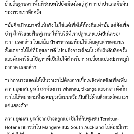
ย้ายถิ่นฐานจากพื้นที่ชนบทไปยังเมืองใหญ่ สู่วากาปาปาและผืนดิน
ของพวกเขาอีกครั้ง
“นั่นคือเป้าหมายที่แท้จริง ไม่ใช่แค่เพื่อให้ท้องอิ่มเท่านั้น แต่ยังเพื่อ
บำรุงไวรัวและฟื้นฟูมานาให้กับวิธีที่เราปลูกและแบ่งปันไคของ
เรา” เธอกล่าว ในแง่นั้น ป่าอาหารสะท้อนให้เห็นคุณค่าของมาเร
ตั้งแต่การให้ไก่ที่มีสุขภาพดี ไปจนถึงการเชื่อมโยงกับผืนดินอีกครั้ง
และค้นหาวิธีแก้ปัญหาที่เป็นไปได้สำหรับการเปลี่ยนแปลงสภาพภูมิ
อากาศ เธอกล่าว
“ป่าอาหารแสดงให้เห็นว่าเราไม่ต้องการเชื้อเพลิงฟอสซิลเพื่อเพิ่ม
ความอุดมสมบูรณ์ เราต้องการ whānau, tikanga และเวลา ดังนั้น
เราไม่ได้พยายามที่จะสมบูรณ์แบบหรือเป็นฮีโร่ด้านสิ่งแวดล้อม เรา
แค่แสดงตัว”
ความอุดมสมบูรณ์จากป่าจะถูกแบ่งปันให้กับชุมชน Teraitua-
Hotene กล่าวว่าใน Māngere และ South Auckland ไม่ค่อยมีการ