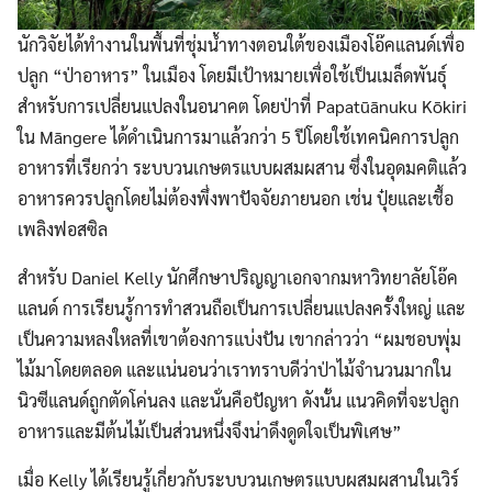
นักวิจัยได้ทำงานในพื้นที่ชุ่มน้ำทางตอนใต้ของเมืองโอ๊คแลนด์เพื่อ
ปลูก “ป่าอาหาร” ในเมือง โดยมีเป้าหมายเพื่อใช้เป็นเมล็ดพันธุ์
สำหรับการเปลี่ยนแปลงในอนาคต โดยป่าที่ Papatūānuku Kōkiri
ใน Māngere ได้ดำเนินการมาแล้วกว่า 5 ปีโดยใช้เทคนิคการปลูก
อาหารที่เรียกว่า ระบบวนเกษตรแบบผสมผสาน ซึ่งในอุดมคติแล้ว
อาหารควรปลูกโดยไม่ต้องพึ่งพาปัจจัยภายนอก เช่น ปุ๋ยและเชื้อ
เพลิงฟอสซิล
สำหรับ Daniel Kelly นักศึกษาปริญญาเอกจากมหาวิทยาลัยโอ๊ค
แลนด์ การเรียนรู้การทำสวนถือเป็นการเปลี่ยนแปลงครั้งใหญ่ และ
เป็นความหลงใหลที่เขาต้องการแบ่งปัน เขากล่าวว่า “ผมชอบพุ่ม
ไม้มาโดยตลอด และแน่นอนว่าเราทราบดีว่าป่าไม้จำนวนมากใน
นิวซีแลนด์ถูกตัดโค่นลง และนั่นคือปัญหา ดังนั้น แนวคิดที่จะปลูก
อาหารและมีต้นไม้เป็นส่วนหนึ่งจึงน่าดึงดูดใจเป็นพิเศษ”
เมื่อ Kelly ได้เรียนรู้เกี่ยวกับระบบวนเกษตรแบบผสมผสานในเวิร์