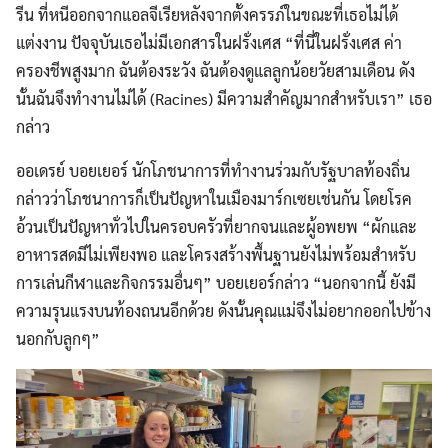
รีน ที่หนีออกจากแอลจีเรียหลังจากตั้งครรภ์ในขณะที่เธอไม่ได้
แต่งงาน ปัจจุบันเธอไม่มีเอกสารในฝรั่งเศส “ที่นี่ในฝรั่งเศส ค่า
ครองชีพสูงมาก ฉันต้องระวัง ฉันต้องดูแลลูกน้อยวัยสามเดือน ดัง
นั้นฉันจึงทำงานไม่ได้ (Racines) มีความสำคัญมากสำหรับเรา” เธอ
กล่าว
ออเดรย์ บอยเยอร์ นักโภชนาการที่ทำงานร่วมกับรัฐบาลท้องถิ่น
กล่าวว่าโภชนาการก็เป็นปัญหาในเมืองมาร์กเซยเช่นกัน โดยโรค
อ้วนเป็นปัญหาทั่วไปในครอบครัวที่ยากจนและผู้อพยพ “ผักและ
อาหารสดมีไม่เพียงพอ และโครงสร้างพื้นฐานยังไม่พร้อมสำหรับ
การเล่นกีฬาและกิจกรรมอื่นๆ” บอยเยอร์กล่าว “นอกจากนี้ ยังมี
ความรุนแรงบนท้องถนนอีกด้วย ดังนั้นคุณแม่จึงไม่อยากออกไปข้าง
นอกกับลูกๆ”