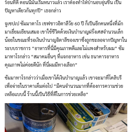
ร้อนที่ดี ตอนนี้มันเริ่มหนาวแล้ว เราต้องทำให้บ้านอบอุ่นขึ้น เป็น
ปัญหาเดียวกันทุกปี” เธอกล่าว
จูเซปเป ซัมมาตาโร เชฟชาวอิตาลีวัย 60 ปี ก็เป็นอีกคนหนึ่งที่มัก
มาเยี่ยมเยียนเสมอ เขาใช้ชีวิตด้วยเงินบำนาญฝรั่งเศสจำนวนเล็ก
น้อยในขณะที่รอเงินบำนาญอิตาลีของเขาซึ่งถูกชะลอจากปัญหาใน
ระบบราชการ “อาหารที่นี่มีคุณภาพดีและไม่แพงสำหรับผม” ซัม
มาทาโรกล่าว “สมาคมอื่นๆ ที่แจกอาหาร เช่น ธนาคารอาหาร
คุณภาพไม่ค่อยดีนัก ที่นี่ผมมีทางเลือก”
ซัมมาทาโรกล่าวว่าเมื่อเขาได้เงินบำนาญแล้ว เขาจะมาที่โคลิบรี
เพื่อจ่ายในราคาเต็มต่อไป “มีคนจำนวนมากที่ต้องการความช่วย
เหลือแบบนี้ ร้านนี้เป็นวิธีที่ดีในการช่วยเหลือ”