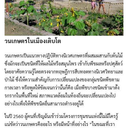
วนเกษตรในเมืองเติบโต
วนเกษตรเป็นแนวทางปฏิบัติทางนิเวศเกษตรที่ผสมผสานกับต้นไม้
ซึ่งมักจะเป็นชนิดที่ให้ผลไม้หรือสมุนไพร เข้ากับพืชผลหรือปศุสัตว์
โดยอาศัยความรู้โดยตรงจากทฤษฎีการสืบทอดทางนิเวศวิทยาและ
ป่าไม้ ซึ่งให้ความสำคัญกับการเปลี่ยนแปลงของกลุ่มชนิดพืชตาม
กาลเวลา หรือพูดให้ชัดเจนกว่านั้นก็คือ เมื่อพืชบางชนิดเข้ามาตั้ง
รกรากในพื้นที่ใหม่ สภาพแวดล้อมในท้องถิ่นจะเปลี่ยนแปลงไป
อย่างไรเพื่อให้พืชชนิดอื่นสามารถดำรงอยู่ได้
ในปี 2560 ผู้คนที่เชิญฉันเข้าร่วมโครงการชุมชนแห่งนี้ไม่มีใครรู้
แน่ชัดว่าวนเกษตรคืออะไร หรือมีหน้าที่อย่างไร “ในขณะที่เรา