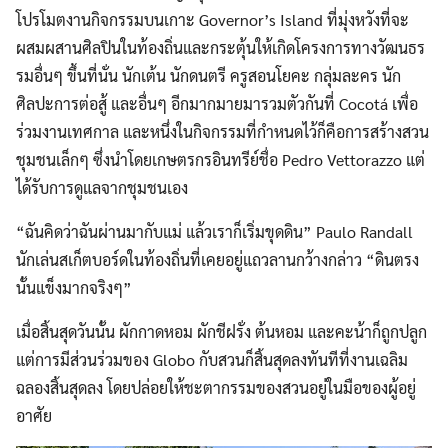
โปรโมตงานกิจกรรมบนเกาะ Governor’s Island ที่มุ่งหวังที่จะ
ผสมผสานศิลปินในท้องถิ่นและกระตุ้นให้เกิดโครงการทางวัฒนธร
รมอื่นๆ ขึ้นที่นั่น นักเต้น นักดนตรี ครูสอนโยคะ กลุ่มละคร นัก
ศิลปะการต่อสู้ และอื่นๆ อีกมากมายมารวมตัวกันที่ Cocotá เพื่อ
ร่วมงานเทศกาล และหนึ่งในกิจกรรมที่กำหนดไว้ก็คือการสร้างสวน
ชุมชนเล็กๆ ซึ่งนำโดยเกษตรกรอินทรีย์ชื่อ Pedro Vettorazzo แต่
ได้รับการดูแลจากชุมชนเอง
“ฉันคิดว่าฉันผ่านมากับแม่ แล้วเราก็เริ่มขุดดิน” Paulo Randall
นักเล่นสเก็ตบอร์ดในท้องถิ่นที่เคยอยู่แถวลานกว้างกล่าว “ดินตรง
นั้นแข็งมากจริงๆ”
เมื่อสิ้นสุดวันนั้น ผักกาดหอม ผักชีฝรั่ง ต้นหอม และคะน้าก็ถูกปลูก
แต่การมีส่วนร่วมของ Globo กับสวนก็สิ้นสุดลงทันทีที่งานเฉลิม
ฉลองสิ้นสุดลง โดยปล่อยให้ชะตากรรมของสวนอยู่ในมือของผู้อยู่
อาศัย