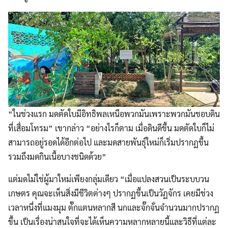
“ในช่วงแรก มดตัดใบมีอิทธิพลเหนือพวกมันเพราะพวกมันชอบดิน
ที่เสื่อมโทรม” เขากล่าว “อย่างไรก็ตาม เมื่อดินดีขึ้น มดตัดใบก็ไม่
สามารถอยู่รอดได้อีกต่อไป และมดสายพันธุ์ใหม่ก็เริ่มปรากฏขึ้น
รวมถึงมดกินเนื้อบางชนิดด้วย”
แต่มดไม่ใช่ผู้มาใหม่เพียงกลุ่มเดียว “เมื่อแปลงสวนเป็นระบบวน
เกษตร คุณจะเห็นสิ่งมีชีวิตต่างๆ ปรากฏขึ้นเป็นวัฏจักร เคยมีช่วง
เวลาหนึ่งที่แมงมุม ตั๊กแตนหลากสี นกและจั๊กจั่นจำนวนมากปรากฏ
ขึ้น เป็นเรื่องน่าสนใจที่จะได้เห็นความหลากหลายนี้และวิธีที่แต่ละ