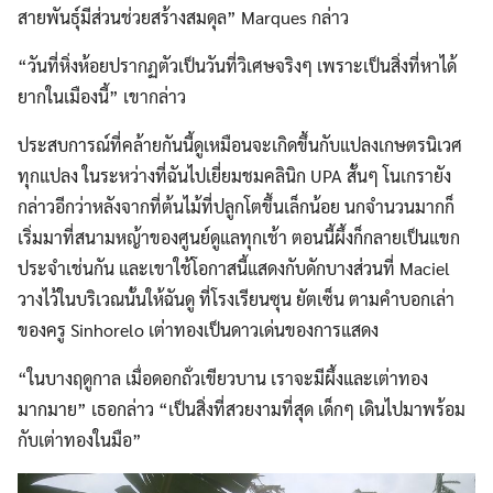
สายพันธุ์มีส่วนช่วยสร้างสมดุล” Marques กล่าว
“วันที่หิ่งห้อยปรากฏตัวเป็นวันที่วิเศษจริงๆ เพราะเป็นสิ่งที่หาได้
ยากในเมืองนี้” เขากล่าว
ประสบการณ์ที่คล้ายกันนี้ดูเหมือนจะเกิดขึ้นกับแปลงเกษตรนิเวศ
ทุกแปลง ในระหว่างที่ฉันไปเยี่ยมชมคลินิก UPA สั้นๆ โนเกรายัง
กล่าวอีกว่าหลังจากที่ต้นไม้ที่ปลูกโตขึ้นเล็กน้อย นกจำนวนมากก็
เริ่มมาที่สนามหญ้าของศูนย์ดูแลทุกเช้า ตอนนี้ผึ้งก็กลายเป็นแขก
ประจำเช่นกัน และเขาใช้โอกาสนี้แสดงกับดักบางส่วนที่ Maciel
วางไว้ในบริเวณนั้นให้ฉันดู ที่โรงเรียนซุน ยัตเซ็น ตามคำบอกเล่า
ของครู Sinhorelo เต่าทองเป็นดาวเด่นของการแสดง
“ในบางฤดูกาล เมื่อดอกถั่วเขียวบาน เราจะมีผึ้งและเต่าทอง
มากมาย” เธอกล่าว “เป็นสิ่งที่สวยงามที่สุด เด็กๆ เดินไปมาพร้อม
กับเต่าทองในมือ”