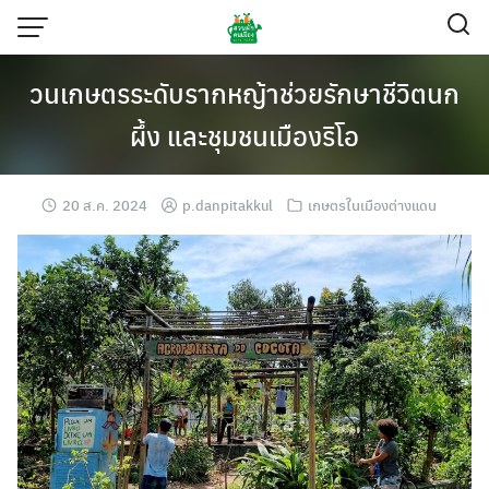
Skip
to
content
วนเกษตรระดับรากหญ้าช่วยรักษาชีวิตนก
ผึ้ง และชุมชนเมืองริโอ
20 ส.ค. 2024
p.danpitakkul
เกษตรในเมืองต่างแดน