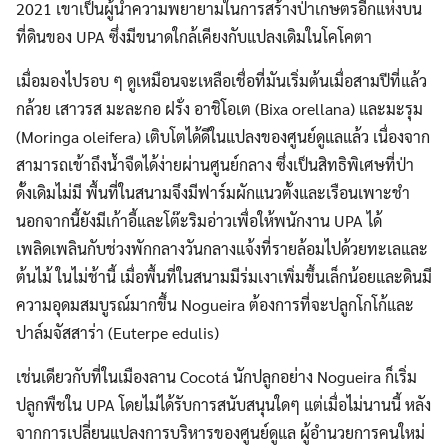
2021 เขาเป็นผู้นำความพยายามในการสร้างป่าเกษตรอีกแห่งบน
ที่ดินของ UPA ซึ่งมีขนาดใกล้เคียงกับแปลงเดิมในโคโคตา
เมื่อมองไปรอบ ๆ ดูเหมือนจะเหลือเชื่อที่มันเริ่มต้นเมื่อสามปีที่แล้ว
กล้วย เสาวรส มะละกอ ฝรั่ง อาชิโอเต (Bixa orellana) และมะรุม
(Moringa oleifera) เติบโตได้ดีในแปลงของศูนย์ดูแลแล้ว เนื่องจาก
สามารถเข้าถึงน้ำจืดได้ง่ายผ่านศูนย์กลาง ซึ่งเป็นสิทธิพิเศษที่ป่า
ดั้งเดิมไม่มี พื้นที่ในสนามจึงมีฟาร์มผักแนวตั้งและเรือนเพาะชำ
นอกจากนี้ยังมีเก้าอี้และโต๊ะริมอ่าวเพื่อให้พนักงาน UPA ได้
เพลิดเพลินกับช่วงพักกลางวันกลางแจ้งที่รายล้อมไปด้วยทะเลและ
ต้นไม้ ในไม่ช้านี้ เมื่อพื้นที่ในสนามมีร่มเงาเพิ่มขึ้นเล็กน้อยและดินมี
ความอุดมสมบูรณ์มากขึ้น Nogueira ต้องการที่จะปลูกโกโก้และ
Search
ปาล์มจัสสาร่า (Euterpe edulis)
Search
for:
เช่นเดียวกับที่ในเมืองลาน Cocotá นักปลูกอย่าง Nogueira ก็เริ่ม
ปลูกพืชใน UPA โดยไม่ได้รับการสนับสนุนใดๆ แต่เมื่อไม่นานนี้ หลัง
จากการเปลี่ยนแปลงการบริหารของศูนย์ดูแล ผู้อำนวยการคนใหม่