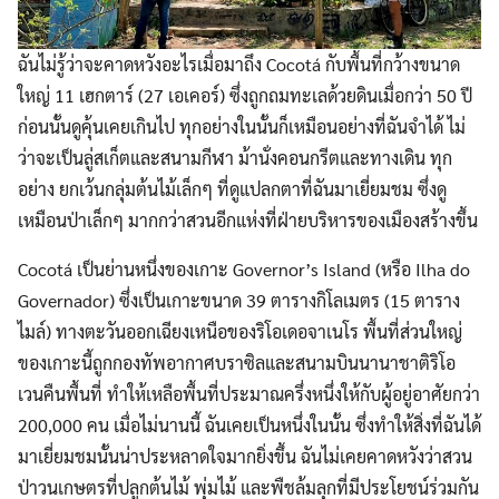
ฉันไม่รู้ว่าจะคาดหวังอะไรเมื่อมาถึง Cocotá กับพื้นที่กว้างขนาด
ใหญ่ 11 เฮกตาร์ (27 เอเคอร์) ซึ่งถูกถมทะเลด้วยดินเมื่อกว่า 50 ปี
ก่อนนั้นดูคุ้นเคยเกินไป ทุกอย่างในนั้นก็เหมือนอย่างที่ฉันจำได้ ไม่
ว่าจะเป็นลู่สเก็ตและสนามกีฬา ม้านั่งคอนกรีตและทางเดิน ทุก
อย่าง ยกเว้นกลุ่มต้นไม้เล็กๆ ที่ดูแปลกตาที่ฉันมาเยี่ยมชม ซึ่งดู
เหมือนป่าเล็กๆ มากกว่าสวนอีกแห่งที่ฝ่ายบริหารของเมืองสร้างขึ้น
Cocotá เป็นย่านหนึ่งของเกาะ Governor’s Island (หรือ Ilha do
Governador) ซึ่งเป็นเกาะขนาด 39 ตารางกิโลเมตร (15 ตาราง
ไมล์) ทางตะวันออกเฉียงเหนือของริโอเดอจาเนโร พื้นที่ส่วนใหญ่
ของเกาะนี้ถูกกองทัพอากาศบราซิลและสนามบินนานาชาติริโอ
เวนคืนพื้นที่ ทำให้เหลือพื้นที่ประมาณครึ่งหนึ่งให้กับผู้อยู่อาศัยกว่า
200,000 คน เมื่อไม่นานนี้ ฉันเคยเป็นหนึ่งในนั้น ซึ่งทำให้สิ่งที่ฉันได้
มาเยี่ยมชมนั้นน่าประหลาดใจมากยิ่งขึ้น ฉันไม่เคยคาดหวังว่าสวน
ป่าวนเกษตรที่ปลูกต้นไม้ พุ่มไม้ และพืชล้มลุกที่มีประโยชน์ร่วมกัน