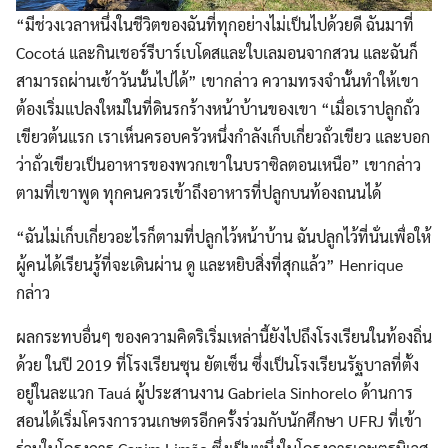
“มีช่วงเวลาหนึ่งในชีวิตของฉันที่ทุกอย่างไม่เป็นไปด้วยดี ฉันมาที่
Cocotá และกินเชอร์รีบาร์เบโดสและใบเลมอนจากสวน และฉันก็
สามารถผ่านเช้าวันนั้นไปได้” เขากล่าว ความทรงจำนั้นทำให้เขา
ต้องเริ่มแปลงใหม่ในที่ดินรกร้างหน้าบ้านของเขา “เมื่อเราปลูกถั่ว
เขียวต้นแรก เราเห็นครอบครัวหนึ่งกำลังเก็บเกี่ยวถั่วเขียว และบอก
ว่าถั่วเขียวเป็นอาหารของพวกเขาในบราซิลตอนเหนือ” เขากล่าว
ตามที่เขาพูด ทุกคนควรเข้าถึงอาหารที่ปลูกบนท้องถนนได้
“ฉันไม่เก็บเกี่ยวอะไรก็ตามที่ปลูกไว้หน้าบ้าน ฉันปลูกไว้ที่นั่นเพื่อให้
ผู้คนได้เรียนรู้ที่จะเดินผ่าน ดู และหยิบสิ่งที่สุกแล้ว” Henrique
กล่าว
ผลกระทบอื่นๆ ของความคิดริเริ่มเหล่านี้ยังไปถึงโรงเรียนในท้องถิ่น
ด้วย ในปี 2019 ที่โรงเรียนซุน ยัตเซ็น ซึ่งเป็นโรงเรียนรัฐบาลที่ตั้ง
อยู่ในละแวก Tauá ผู้ประสานงาน Gabriela Sinhorelo ด้านการ
สอนได้เริ่มโครงการวนเกษตรอีกครั้งร่วมกับนักศึกษา UFRJ ที่เข้า