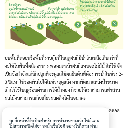
บนพื้นที่ดอยหรือพื้นที่ราบลุ้มที่ในฤดูฝนก็มีน้ำล้นเหลือเกินกว่าที่
จะใช้ในพื้นที่ผลิตอาหาร พอหมดหน้าฝนก็แทบจะไม่มีน้ำให้ใช้ จึง
เป็นข้อกำจัดแก่นักปลูกที่จะดูแลไม้ผลยืนต้นที่ต้องการน้ำในช่วง 2-
Search
Search
3 ปีแรก ให้รอดพ้นไปได้ในช่วงฤดูแล้ง หากพัฒนาแหล่งน้ำขนาด
for:
เล็กไว้ใช้ในฤดูร้อนผ่านการให้น้ำหยด ก็ช่วยให้เราสามารถทำสวน
ผลไม้จนสามารถเก็บเกี่ยวผลผลิตได้ในอนาคต
Note เทคนิคนี้อาจไม่เหมาะสำหรับไม้ผลที่ต้องการน้ำมากตลอด
ฤดูกาล เช่น ทุเรียน มังคุด หรือ โกโก้
คุกกี้เหล่านี้จำเป็นสำหรับการทำงานของเว็บไซต์และ
ไม่สามารถปิดได้จากหน้าเว็บไซต๊ อย่างไรก็ตาม ท่าน