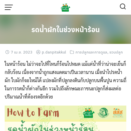
Skip
to
content
รดน้ำผักในช่วงหน้าร้อน
7 เม.ย. 2023
p.danpitakkul
การปลูกและการดูแล
,
ชวนปลูก
ในหน้าร้อน ไม่ว่าจะไปที่ไหนก็ร้อนไปหมด แม้แต่น้ำที่ว่าน่าจะเย็นก็
กลับร้อน เนื่องจากน้ำถูกแสงแดดมาเป็นเวลานาน เมื่อนำไปรดน้ำ
ผัก ใบผักก็จะไหม้ได้ แปลงผักที่ปลูกลงดินกับปลูกบนพื้นปูน ความถี่
ในการรดน้ำก็ต่างกันอีก รวมไปถึงลักษณะภาชนะปลูกก็ส่งผลต่อ
ปริมาณน้ำที่ต้องรดอีกด้วย