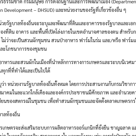
กรธรรมชาติ กรมมนุษย์ การตั้งถิ่นฐานและการพัฒนาเมือง (Departme
 Development – DHSUD) และหน่วยงานของรัฐที่เกี่ยวข้องอื่น ๆ
น่วยรัฐบาลท้องถิ่นจะระบุและพัฒนาที่ดินและอาคารของรัฐบาลและเอกชนท
ของที่ดิน อาคาร และพื้นที่เปิดโล่งภายในเขตอำนาจศาลของตน สำหรับกา
น ไม่ว่าจะเป็นสวนผักชุมชน สวนป่าอาหาร ฟาร์มในร่ม และ/หรือ ฟาร์มแน
รและโภชนาการของชุมชน
ป็นอาหารและสวนผักในเมืองที่นำหลักการทางการเกษตรและระบบนิเวศม
ุกที่ที่ทำได้และเป็นไปได้
Search
Search
บุว่า หน่วยงานรัฐบาลท้องถิ่นทั้งหมด โดยการประสานงานกับกรมวิชา
for:
สมาคมในละแวกใกล้เคียงและองค์กรประชาชนมีศักยภาพ และอำนวยค
ียนของสหกรณ์ในชุมชน เพื่อทำสวนผักชุมชนและจัดตั้งตลาดเกษตรก
าลท้องถิ่น
กษตรจะส่งเสริมระบบการผลิตอาหารออร์แกนิกที่ยั่งยืน ชาญฉลาด แ