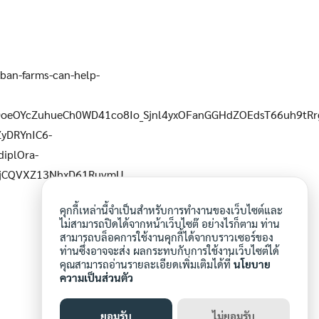
n-farms-can-help-
eOYcZuhueCh0WD41co8Io_Sjnl4yxOFanGGHdZOEdsT66uh9tRr
yDRYnIC6-
iplOra-
EjCQVXZ13NhxD61RuvmU
คุกกี้เหล่านี้จำเป็นสำหรับการทำงานของเว็บไซต์และ
ไม่สามารถปิดได้จากหน้าเว็บไซต๊ อย่างไรก็ตาม ท่าน
สามารถบล็อคการใช้งานคุกกี้ได้จากบราวเซอร์ของ
ท่านซึ่งอาจจะส่ง ผลกระทบกับการใช้งานเว็บไซต์ได้
คุณสามารถอ่านรายละเอียดเพิ่มเติมได้ที่
นโยบาย
ความเป็นส่วนตัว
ยอมรับ
ไม่ยอมรับ