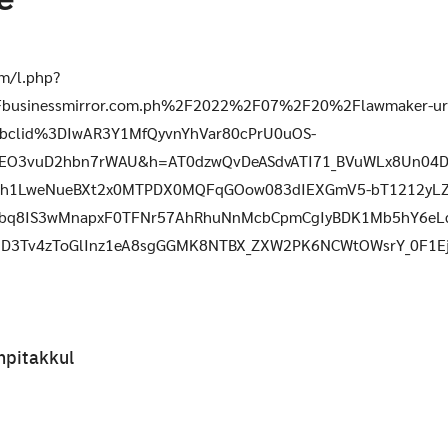
om/l.php?
usinessmirror.com.ph%2F2022%2F07%2F20%2Flawmaker-urba
fbclid%3DIwAR3Y1MfQyvnYhVar80cPrU0uOS-
EO3vuD2hbn7rWAU&h=AT0dzwQvDeASdvATI71_BVuWLx8Un04Do
Fh1LweNueBXt2x0MTPDX0MQFqGOow083dIEXGmV5-bT1212yLZ
bq8IS3wMnapxF0TFNr57AhRhuNnMcbCpmCgIyBDK1Mb5hY6eLd
TiD3Tv4zToGlInz1eA8sgGGMK8NTBX_ZXW2PK6NCWtOWsrY_0F1
npitakkul