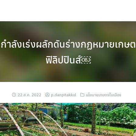
กำลังเร่งผลักดันร่างกฏหมายเกษ
ฟิลิปปินส์￼
22 ส.ค. 2022
p.danpitakkul
นโยบายเกษตรในเมือง