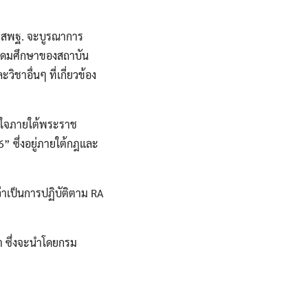
 สพฐ. จะบูรณาการ
อุดมศึกษาของสถาบัน
ชาอื่นๆ ที่เกี่ยวข้อง
จูงใจภายใต้พระราช
6” ซึ่งอยู่ภายใต้กฎและ
ว่าเป็นการปฏิบัติตาม RA
้ำ ซึ่งจะนำโดยกรม