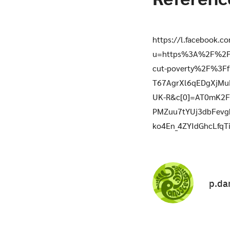
https://l.facebook.c
u=https%3A%2F%2Fb
cut-poverty%2F%3F
T67AgrXl6qEDgXjMu
UK-R&c[0]=AT0mK2
PMZuu7tYUj3dbFevg
ko4En_4ZYIdGhcLfq
p.da