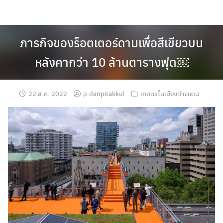
Skip
to
content
ภารกิจของร็อตเตอร์ดามเพื่อสีเขียวบน
หลังคากว่า 10 ล้านตารางฟุต￼
22 ส.ค. 2022
p.danpitakkul
เกษตรในเมืองต่างแดน