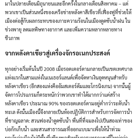
มาในปลายเดือนมิถุนายนและอีกครั้งในกลางเดือนสิงหาคม – แต่
พวกเขาเป็นส่วนหนึ่งของเครือข่ายหลังคาสีเขียวที่เฟื่องฟูที่ช่วยให้
เมืองต่อสู้กับผลกระทบของเกาะความร้อนในเมืองดูดซับน้ำฝน ใน
ช่วงพายุ ลดมลพิษทางอากาศ และเพิ่มความหลากหลายทาง
ชีวภาพ
จากหลังคาเขียวสู่เครื่องจักรอเนกประสงค์
ทุกอย่างเริ่มต้นในปี 2008 เมื่อรอตเตอร์ดามกลายเป็นเขตเทศบาล
แห่งแรกในสามแห่งในเนเธอร์แลนด์เพื่อจัดหาเงินอุดหนุนสำหรับ
หลังคาเขียว (อีกสองแห่งคืออัมสเตอร์ดัมและโกรนิงเกน) จากนั้นผู้
จัดการโปรแกรมก็ตระหนักว่าพวกเขาทำได้มากกว่าแค่สร้าง
หลังคาเขียว ประมาณ 90% ของรอตเตอร์ดามอยู่ต่ำกว่าระดับน้ำ
ทะเล ดังนั้นเมืองนี้จึงกลายเป็นห้องปฏิบัติการสำหรับการจัดการน้ำ
ที่ชาญฉลาด: สวนฟองน้ำดูดซับน้ำ พื่นที่ที่จมลงไปเป็นสองเท่าของ
บ่อกักเก็บน้ำ และสวนสาธารณะที่ออกแบบมาเพื่อให้น้ำท่วม
ยกเว้นว่าเมืองไม่มีพื้นที่เพียงพอสำหรับการแทรกแซงที่ใหญ่กว่า