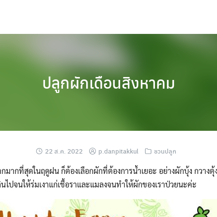
ปลูกผักเดือนสิงหาคม
22 ส.ค. 2022
p.danpitakkul
ชวนปลูก
ฝนตกมากที่สุดในฤดูฝน ก็ต้องเลือกผักที่ต้องการน้ำเยอะ อย่างผักบุ้ง กวา
ินไปจนให้ร่มเงาแก่เชื้อราและแมลงจนทำให้ผักของเราป่วยนะค่ะ