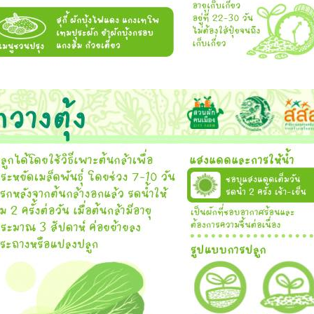
Search
Search
for: