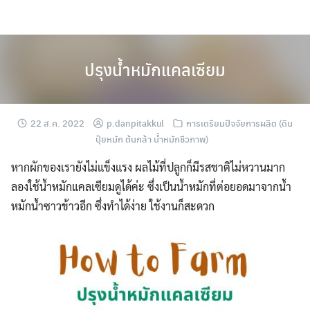
Skip
to
content
ปรุงน้ำหมักแคลเซียม
22 ส.ค. 2022
p.danpitakkul
การเตรียมปัจจัยการผลิต (ดิน
ปุ๋ยหมัก ต้นกล้า น้ำหมักชีวภาพ)
หากผักของเรายังไม่แข็งแรง ผลไม้ที่ปลูกก็มีรสชาติไม่หวานมาก
ลองใช้น้ำหมักแคลเซียมดูได้ค่ะ ซึ่งเป็นน้ำหมักที่ต่อยอดมาจากน้ำ
หมักน้ำซาวข้าวอีก ซึ่งทำได้ง่าย ใช้งานก็สะดวก