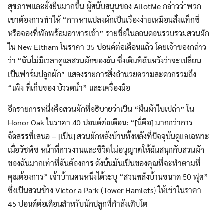
สุขภาพและยั่งยืนมากขึ้น ผู้สนับสนุนของ AllotMe กล่าวว่าพวก
เขาต้องการทำให้ “การหาแปลงผักเป็นเรื่องง่ายเหมือนสั่งแท็กซี่
หรือจองที่พักพร้อมอาหารเช้า” รายชื่อในลอนดอนรวบรวมสวนผัก
ใน New Eltham ในราคา 35 ปอนด์ต่อเดือนแล้ว โดยเจ้าของกล่าว
ว่า “ฉันไม่มีเวลาดูแลสวนผักของฉัน ซึ่งเดิมทีฉันหวังว่าจะเปลี่ยน
เป็นฟาร์มปลูกผัก” แสดงรายการสิ่งอำนวยความสะดวกรวมถึง
“เพิง ที่เก็บของ บัวรดน้ำ” และเครื่องมือ
อีกรายการหนึ่งคือสวนผักที่อธิบายว่าเป็น “ผืนผ้าใบเปล่า” ใน
Honor Oak ในราคา 40 ปอนด์ต่อเดือน: “[นี่คือ] มากกว่าการ
จัดสรรที่เสนอ – [เป็น] สวนผักหลังบ้านทั้งหลังที่ปัจจุบันดูแลเฉพาะ
เมื่อวัชพืช หน้าที่การงานและชีวิตไม่อนุญาตให้ฉันสนุกกับสวนผัก
Search
Search
ของฉันมากเท่าที่ฉันต้องการ ดังนั้นมันเป็นของคุณที่จะทำตามที่
for:
คุณต้องการ” เจ้าบ้านคนหนึ่งได้ระบุ “สวนหลังบ้านขนาด 50 ฟุต”
ซึ่งเป็นสวนข้าง Victoria Park (Tower Hamlets) ให้เช่าในราคา
45 ปอนด์ต่อเดือนสำหรับนักปลูกที่กำลังเติบโต