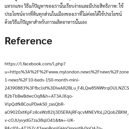
แทรกแซง วิธีแก้ปัญหาของเรานั้นเรียบง่ายและมีประสิทธิภาพ: ใช้
ประโยชน์จากที่ดินทุกส่วนในเมืองของเราที่ไม่ค่อยได้ใช้ประโยชน์
ด้วยวิธีแก้ปัญหาสำหรับการผลิตอาหารนั้นเอง
Reference
https://l.facebook.com/l.php?
u=https%3A%2F%2Fwww.mylondon.news%2Fnews%2Fzone
1-news%2F10-beds-150-month-mini-
24390883%3Ffbclid%3DIwAR2BLu_F4LQw85NWtrqOULNZCS
82bTbBwBdwcOq8&h=AT3AJXqo-
VlpQdfkBCouPDwkS0_zasQbR-
aO902DxtKpFz4ceWz82Ij3DSERAjRFqcvMNEVfoLj2QobZBXM_
v-cOJUyvydG7za38qlO41&
tn
=-UK-
R&c[0]=AT257c43aapBopIGHpOmggtB-DgOAZp-