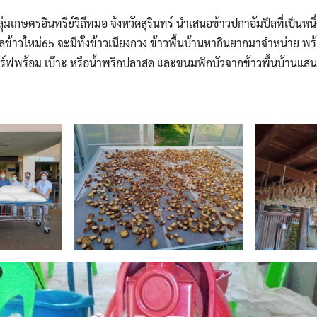
ุ่มเกษตรอินทรีย์วิถีทมอ จังหวัดสุรินทร์ นำเสนอข้าวปกาอัมปึลที่เป็นหนึ
ข้าวใหม่65 จะมีทั้งข้าวเนียงกวง ข้าวพื้นบ้านหากินยากมาจำหน่าย พ
ิร์ฟพร้อม เบ๊าะ หรือน้ำพริกปลาสด และขนมฟักบัวจากข้าวพื้นบ้านแสน