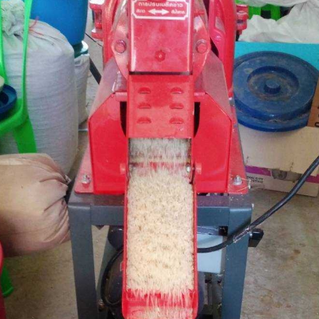
Search
Search
for: