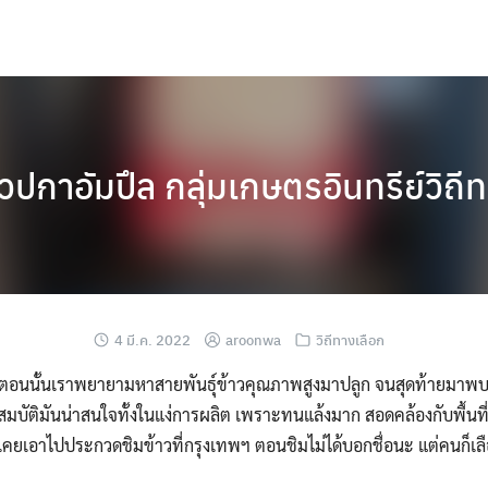
าวปกาอัมปึล กลุ่มเกษตรอินทรีย์วิถี
4 มี.ค. 2022
aroonwa
วิถีทางเลือก
 ตอนนั้นเราพยายามหาสายพันธุ์ข้าวคุณภาพสูงมาปลูก จนสุดท้ายมาพบข้า
มบัติมันน่าสนใจทั้งในแง่การผลิต เพราะทนแล้งมาก สอดคล้องกับพื้นที
เคยเอาไปประกวดชิมข้าวที่กรุงเทพฯ ตอนชิมไม่ได้บอกชื่อนะ แต่คนก็เลือกว่