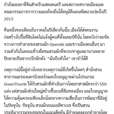
กำลังมองหาที่ดินสำหรับแสดงดนตรี และสภาเทศบาลเมืองและ
คณะกรรมการการวางแผนท้องถิ่นได้อนุมัติแผนพัฒนาแปลงในปี
2013
คืนหนึ่งของเดือนธันวาคมในปีเดียวกันนั้น เมืองได้ส่งคนงาน
ก่อสร้างไปรื้อที่ดินโดยไม่แจ้งผู้คนที่ตั้งแคมป์ที่นั่น โดยหวังว่าจะขัด
ขวางการทำลายของสวนผัก Opendik และชาวเมืองคนอื่นๆ มา
รวมตัวกันในตอนเช้าเพื่อชมสวนผักที่พวกเขาดูแลมานานหลาย
ปีกลายเป็นซากปรักหักพัง “มันบีบหัวใจ” เขาจำได้ดี
เหตุการณ์นี้อยู่ห่างไกลจากเหตุการณ์ที่เกิดขึ้นโดดๆ สำนักสวน
สาธารณะของนครนิวยอร์กมอบใบอนุญาตผ่านโปรแกรม
GreenThumb ให้กับสวนผักที่ดำเนินการโดยอาสาสมัครกว่า 550
แห่ง แต่สวนผักส่วนใหญ่สร้างขึ้นบนที่ดินของเมือง และใบอนุญาต
ให้ความคุ้มครองเพียงเล็กน้อยจากความเสี่ยงในการพัฒนาที่มีอยู่
ในปัจจุบัน ปัจจุบัน สวนผักถนนเอลิซาเบธ ซึ่งเป็นสวน
ประติมากรรมของชุมชนในแมนฮัตตัน มีกำหนดจะถูกทำลายโดย