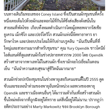
บนทางเดินริมทะเลของ Coney Island ซึ่งเป็นสวนผักชุมชนที่ครั้ง
หนึ่งเคยเต็มไปด้วยผักและดอกไม้ที่กินได้ซึ่งส่งเสียงดังสนั่นใน
สายลมที่พัดโชย เกือบทั้งหมดดำเนินการโดยผู้อพยพจากรัสเซีย
ยูเครน เม็กซิโก และเปอร์โตริโก สวนผักแห่งนี้จัดหาอาหาร ยา
รักษาโรค และปลอบประโลมให้กับย่านบรูคลิน “มันเป็นพื้นที่ที่
ใหญ่และสวยงามมากสำหรับชุมชน” คุณ Yury Opendik ชาวโคนีย์
ไอส์แลนด์ที่ดูแลสวนผักในช่วงปลายทศวรรษ 2000 โดย Opendik
สร้างศาลาจากพาเลทไม้ในสวนผัก ซึ่งเขามักจะไปเยี่ยมในตอน
เย็น “มันนำความสงบสุขมาสู่ชีวิตฉันมากมาย”
สวนผักช่วยปกป้องชุมชนในช่วงพายุเฮอริเคนแซนดี้ในปี 2555 ดูด
ซับและชะลอน้ำท่วมของพายุอันหนักหน่วง ผลพวงของพายุ
Opendik และชาวเมืองคนอื่นๆ ได้มารวมตัวกันเพื่อสร้างสวนผัก
ขึ้นใหม่หลังจากที่ถูกฝังอยู่ใต้ทราย แต่สิ่งนี้อยู่ได้ไม่นาน: ปรากฎว่า
อดีตประธานอย่าง Marty Markowitz ของ Brooklyn Borough