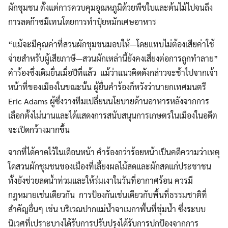
ผักชุมชน ตั้งแต่การควบคุมอุณหภูมิด้วยพืชใบและต้นไม้ไปจนถึง
การลดก๊าซมีเทนโดยการทำปุ๋ยหมักเศษอาหาร
“แม้จะมีคุณค่าที่สวนผักชุมชนมอบให้—โดยแทบไม่ต้องเสียค่าใช้
จ่ายสำหรับผู้เสียภาษี—สวนผักเหล่านี้ยังคงเสี่ยงต่อการถูกทำลาย”
คำร้องซึ่งเดิมยื่นเมื่อปีที่แล้ว แม้ว่าแนวคิดดังกล่าวจะช้าไปจากเจ้า
หน้าที่ของเมืองในขณะนั้น ผู้ยื่นคำร้องก็หวังว่านายกเทศมนตรี
Eric Adams ผู้ซึ่งวางทีมเปลี่ยนนโยบายด้านอาหารหลังจากการ
เลือกตั้งไม่นานและได้แสดงการสนับสนุนการเกษตรในเมืองในอดีต
จะเปิดกว้างมากขึ้น
จากที่ได้คาดไว้ในเดือนหน้า คำร้องกว่าร้อยหน้าเป็นคดีความว่าเหตุ
ใดสวนผักชุมชนของเมืองที่เลี้ยงผลไม้สดและผักสดแก่ประชาชน
ทั้งยังช่วยลดน้ำท่วมและให้ร่มเงาในวันที่อากาศร้อน ควรมี
กฎหมายเช่นเดียวกัน การป้องกันเช่นเดียวกับพื้นที่ธรรมชาติที่
สำคัญอื่นๆ เช่น บริเวณปากแม่น้ำจาเมกาพื้นที่ชุ่มน้ำ ซึ่งระบบ
นิเวศที่เปราะบางได้รับการปรับปรุงได้รับการปกป้องจากการ