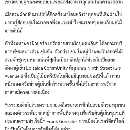
เขาได้ช่วยผู้คนลงทะเบียนเพื่อจัดส่งอาหารฉุกเฉินในนครนิวยอร์ก
เมื่อสวนผักกลับมาเปิดได้อีกครั้ง มาโลนหวังว่าทุกคนที่เดินผ่านไป
มาจะรู้สึกอบอุ่นใจมากพอที่จะแวะเข้าไปชมรอบๆ และเก็บผลไม้
จากต้นไม้
ทั่วทั้งมหานครนิวยอร์ก เครือข่ายสวนผักชุมชนอื่นๆ ได้ออกมาบริ
จาคพืชผลบางส่วนเช่นกัน ตัวอย่างเช่น ในหมู่บ้านตะวันออกซึ่งมี
สวนผักชุมชนหนาแน่นที่สุดในเมือง นักปลูกได้ช่วยกันเปิดและ
จัดหาตู้เย็น Loisaida CommUnity ที่มุมถนน Ninth Street และ
Avenue B ซึ่งเป็นตู้เย็นฟรีเปิดในเดือนมิถุนายนของปีที่แล้ว ส่วน
หนึ่งของเครือข่ายตู้เย็นที่กว้างขวางขึ้น ซึ่งได้รับอาหารฟรีจาก
อาสาสมัครอย่างต่อเนื่อง
“เรารวมตัวกันด้วยความช่วยเหลือของสมาชิกในสวนผักของชุมชน
และองค์กรระดับรากหญ้าจากพื้นที่ต่างๆ เพื่อเริ่มต้นตู้เย็นชุมชนที่
ประสบความสำเร็จนี้” Frank Gonzalez ชาวเมืองโลเวอร์อีสท์ไซด์
ซึ่งเป็นผู้นำด้านการจัดซื้อตู้เย็นกล่าว