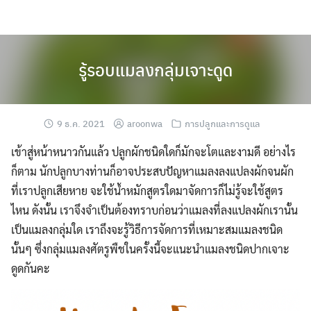
Skip
to
content
รู้รอบแมลงกลุ่มเจาะดูด
9 ธ.ค. 2021
aroonwa
การปลูกและการดูแล
เข้าสู่หน้าหนาวกันแล้ว ปลูกผักชนิดใดก็มักจะโตและงามดี อย่างไร
ก็ตาม นักปลูกบางท่านก็อาจประสบปัญหาแมลงลงแปลงผักจนผัก
ที่เราปลูกเสียหาย จะใช้น้ำหมักสูตรใดมาจัดการก็ไม่รู้จะใช้สูตร
ไหน ดังนั้น เราจึงจำเป็นต้องทราบก่อนว่าแมลงที่ลงแปลงผักเรานั้น
เป็นแมลงกลุ่มใด เราถึงจะรู้วิธีการจัดการที่เหมาะสมแมลงชนิด
นั้นๆ ซึ่งกลุ่มแมลงศัตรูพืชในครั้งนี้จะแนะนำแมลงชนิดปากเจาะ
ดูดกันคะ