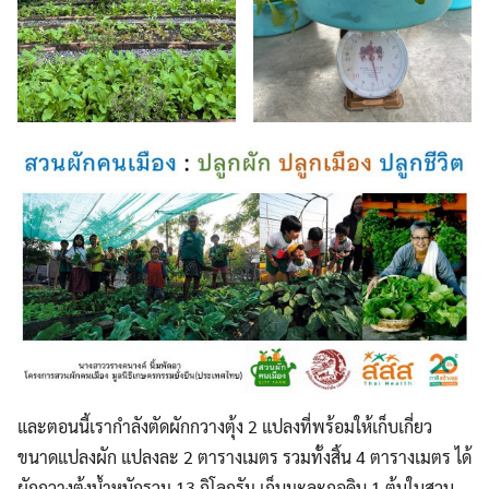
และตอนนี้เรากำลังตัดผักกวางตุ้ง 2 แปลงที่พร้อมให้เก็บเกี่ยว
ขนาดแปลงผัก แปลงละ 2 ตารางเมตร รวมทั้งสิ้น 4 ตารางเมตร ได้
ผักกวางตุ้งน้ำหนักรวม 13 กิโลกรัม เก็บมะละกอดิบ 1 ต้นในสวน