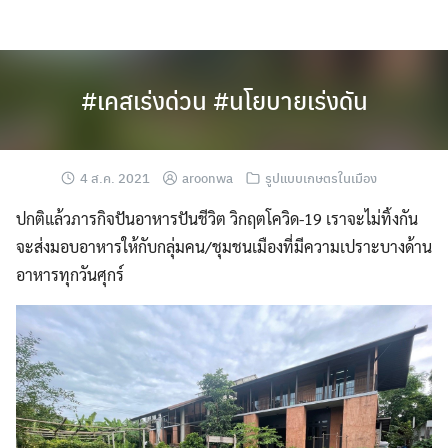
Skip
to
content
#เคสเร่งด่วน #นโยบายเร่งดัน
4 ส.ค. 2021
aroonwa
รูปแบบเกษตรในเมือง
ปกติแล้วภารกิจปันอาหารปันชีวิต วิกฤตโควิด-19 เราจะไม่ทิ้งกัน
จะส่งมอบอาหารให้กับกลุ่มคน/ชุมชนเมืองที่มีความเปราะบางด้าน
อาหารทุกวันศุกร์