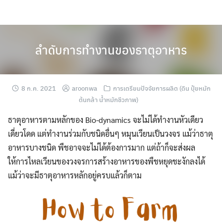
Skip
to
content
ลำดับการทำงานของธาตุอาหาร
8 ก.ค. 2021
aroonwa
การเตรียมปัจจัยการผลิต (ดิน ปุ๋ยหมัก
ต้นกล้า น้ำหมักชีวภาพ)
ธาตุอาหารตามหลักของ Bio-dynamics จะไม่ได้ทำงานหัวเดียว
เดี่ยวโดด แต่ทำงานร่วมกับชนิดอื่นๆ หมุนเวียนเป็นวงจร แม้ว่าธาตุ
อาหารบางชนิด พืชอาจจะไม่ได้ต้องการมาก แต่ถ้าก็จะส่งผล
ให้การไหลเวียนของวงจรการสร้างอาหารของพืชหยุดชะงักลงได้
แม้ว่าจะมีธาตุอาหารหลักอยู่ครบแล้วก็ตาม