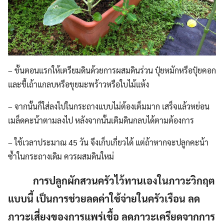
– ขั้นตอนแรกให้เตรียมดินด้วยการผสมดินร่วน ปุ๋ยหมักหรือปุ๋ยคอก
และขี้เถ้าแกลบหรือขุยมะพร้าวหรือใบไม้แห้ง
– จากนั้นก็ใส่ลงไปในกระถางแบบไม่ต้องเต็มมาก เสร็จแล้วหย่อน
เมล็ดคะน้าตามลงไป หลังจากนั้นเติมดินกลบได้ตามต้องการ
– ใช้เวลาประมาณ 45 วัน จึงเก็บเกี่ยวได้ แต่ถ้าหากจะปลูกคะน้า
ซ้ำในกระถางเดิม ควรผสมดินใหม่
การปลูกผักสวนครัวไว้ทานเองในภาวะวิกฤต
แบบนี้ เป็นการช่วยลดค่าใช้จ่ายในครัวเรือน ลด
ภาวะเสี่ยงของการแพร่เชื้อ ลดภาวะเครียดจากการ