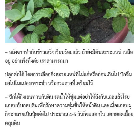
– หลังจากทำกับข้าวเสร็จเรียบร้อยแล้ว ถ้ายังมีต้นสะระแหน่ เหลือ
อยู่ อย่าเพิ่งทิ้งค่ะ เราสามารถมา
ปลูกต่อได้ โดยการเลือกกิ่งสะระแหน่ที่ไม่แก่หรืออ่อนเกินไป ปักจิ้ม
ลงไปในแปลงเพาะชำ หรือกระถางที่เตรียมไว้
– ปักให้กิ่งเอนทาบกับดิน รดน้ำให้ชุ่มแต่อย่าให้ถึงกับแฉะแล้วโรย
Search
แกลบทับกลบดินเพื่อรักษาความชุ่มชื้นให้หน้าดิน และเมื่อแกลบผุ
Search
for:
ก็จะกลายเป็นปุ๋ยต่อไป ประมาณ 4-5 วันก็จะแตกใบ แตกยอดเลื้อย
คลุมดิน