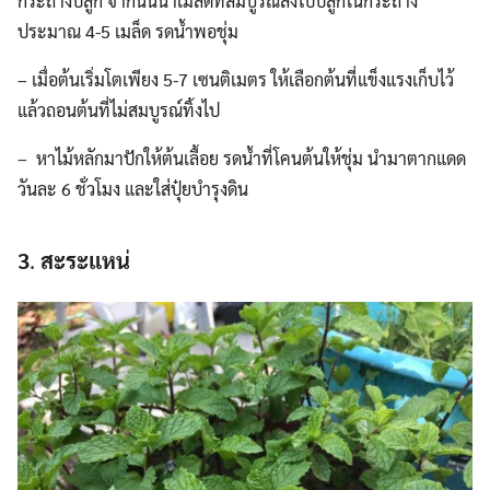
กระถางปลูก จากนั้นนำเมล็ดที่สมบูรณ์ลงไปปลูกในกระถาง
ประมาณ 4-5 เมล็ด รดน้ำพอชุ่ม
– เมื่อต้นเริ่มโตเพียง 5-7 เซนติเมตร ให้เลือกต้นที่แข็งแรงเก็บไว้
แล้วถอนต้นที่ไม่สมบูรณ์ทิ้งไป
– หาไม้หลักมาปักให้ต้นเลื้อย รดน้ำที่โคนต้นให้ชุ่ม นำมาตากแดด
วันละ 6 ชั่วโมง และใส่ปุ๋ยบำรุงดิน
3
.
สะระแหน