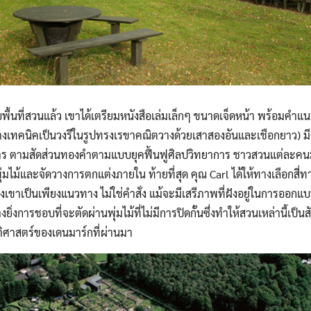
บบพื้นที่สวนแล้ว เขาได้เตรียมหนังสือเล่มเล็กๆ ขนาดเจ็ดหน้า พร้อมค
นทางเทคนิคเป็นวงรีในรูปทรงเรขาคณิตวางด้วยเสาสองอันและเชือกยาว)
ตร ตามสัดส่วนทองคำตามแบบยุคฟื้นฟูศิลปวิทยาการ ชาวสวนแต่ละคน
มไม้และจัดวางการตกแต่งภายใน ท้ายที่สุด คุณ Carl ได้ให้ทางเลือกสี่ทา
เขาเป็นเพียงแนวทาง ไม่ใช่คำสั่ง แม้จะมีเสรีภาพที่ฝังอยู่ในการออกแ
ิ่งการชอบที่จะตัดผ่านพุ่มไม้ที่ไม่มีการปิดกั้นซึ่งทำให้สวนเหล่านี้เป
ัติศาสตร์ของเดนมาร์กที่ผ่านมา