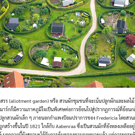
จัดสรร (allotment garden) หรือ สวนผักชุมชนที่จะเน้นปลูกผักและผลไม
าร์กก็มีความภาคภูมิใจเป็นพิเศษต่อการย้อนไปสู่ปรากฏการณ์ที่ย้อนก
ปลูกสวนผักเล็ก ๆ ภายนอกกำแพงป้อมปราการของ Fredericia โดยสวนผักบ
สร้างขึ้นในปี 1821 ใกล้กับ Aabenraa ซึ่งเป็นสวนผักที่ยังหลงเหลืออยู
 นอกจากนี้ยังสถานะได้รับการคุ้มครองตามกฎหมายแล้ว แต่การยกระดับส