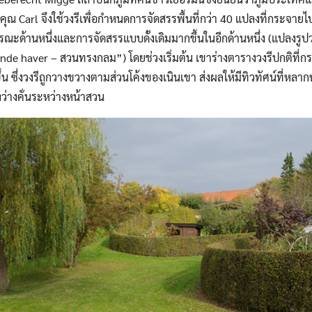
 คุณ Carl จึงใช้วงรีเพื่อกำหนดการจัดสรรพื้นที่กว่า 40 แปลงที่กระจายไปท
ารณะด้านหนึ่งและการจัดสรรแบบดั้งเดิมมากขึ้นในอีกด้านหนึ่ง (แปลงรูปวง
runde haver – สวนทรงกลม”) โดยช่วงเริ่มต้น เขาร่างตารางวงรีปกติที่กระ
ขึ้น ซึ่งวงรีถูกวางขวางตามส่วนโค้งของเนินเขา ส่งผลให้มีทิวทัศน์ที่หล
งว่างคั่นระหว่างหน้าสวน
Search
Search
for: