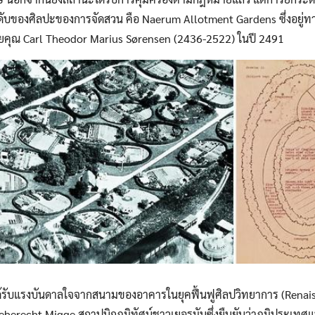
นระดับของศิลปะของการจัดสวน คือ Naerum Allotment Gardens ซึ่งอยู
โดยคุณ Carl Theodor Marius Sørensen (2436-2522) ในปี 2491
ด้รับแรงบันดาลใจจากสนามของอาคารในยุคฟื้นฟูศิลปวิทยาการ (Rena
berecht Migge สถาปนิกภูมิทัศน์ชาวเยอรมันซึ่งยืนยันว่าภูมิประเทศแบ