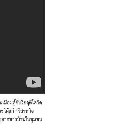
มือง สู้กับวิกฤติโควิด
ได้แก่ “วิสาหกิจ
อื่นๆจากชาวบ้านในชุมชน