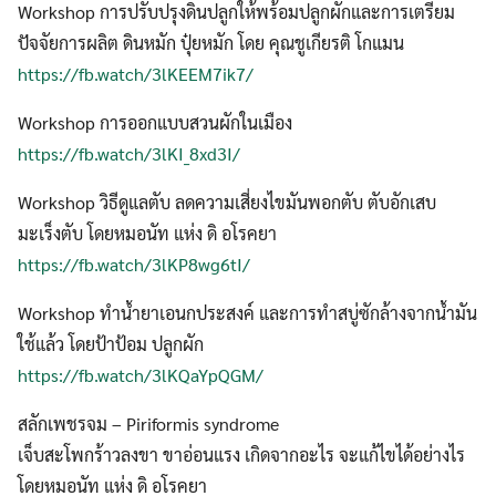
Workshop การปรับปรุงดินปลูกให้พร้อมปลูกผักและการเตรียม
ปัจจัยการผลิต ดินหมัก ปุ๋ยหมัก โดย คุณชูเกียรติ โกแมน
https://fb.watch/3lKEEM7ik7/
Workshop การออกแบบสวนผักในเมือง
https://fb.watch/3lKI_8xd3I/
Workshop วิธีดูแลตับ ลดความเสี่ยงไขมันพอกตับ ตับอักเสบ
มะเร็งตับ โดยหมอนัท แห่ง ดิ อโรคยา
https://fb.watch/3lKP8wg6tI/
Workshop ทำน้ำยาเอนกประสงค์ และการทำสบู่ซักล้างจากน้ำมัน
ใช้แล้ว โดยป้าป้อม ปลูกผัก
https://fb.watch/3lKQaYpQGM/
สลักเพชรจม – Piriformis syndrome
เจ็บสะโพกร้าวลงขา ขาอ่อนแรง เกิดจากอะไร จะแก้ไขได้อย่างไร
โดยหมอนัท แห่ง ดิ อโรคยา