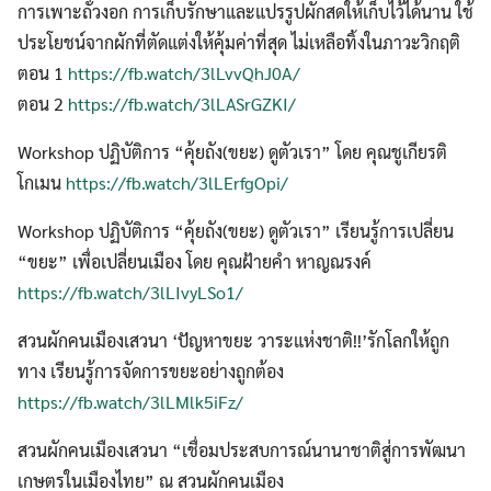
การเพาะถั่วงอก การเก็บรักษาและแปรรูปผักสดให้เก็บไว้ได้นาน ใช้
ประโยชน์จากผักที่ตัดแต่งให้คุ้มค่าที่สุด ไม่เหลือทิ้งในภาวะวิกฤติ
ตอน 1
https://fb.watch/3lLvvQhJ0A/
ตอน 2
https://fb.watch/3lLASrGZKI/
Workshop ปฏิบัติการ “คุ้ยถัง(ขยะ) ดูตัวเรา” โดย คุณชูเกียรติ
โกเมน
https://fb.watch/3lLErfgOpi/
Workshop ปฏิบัติการ “คุ้ยถัง(ขยะ) ดูตัวเรา” เรียนรู้การเปลี่ยน
“ขยะ” เพื่อเปลี่ยนเมือง โดย คุณฝ้ายคำ หาญณรงค์
https://fb.watch/3lLIvyLSo1/
สวนผักคนเมืองเสวนา ‘ปัญหาขยะ วาระแห่งชาติ!!’รักโลกให้ถูก
ทาง เรียนรู้การจัดการขยะอย่างถูกต้อง
https://fb.watch/3lLMlk5iFz/
สวนผักคนเมืองเสวนา “เชื่อมประสบการณ์นานาชาติสู่การพัฒนา
เกษตรในเมืองไทย” ณ สวนผักคนเมือง