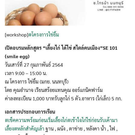
[workshop]​
#โครงการไข่ยิ้ม
เปิดอบรมหลักสูตร “เลี้ยงไก่ ได้ไข่ สไตล์คนเมือง”SE 101
(smile egg)
วันเสาร์ที่​ 27​ กุมภาพันธ์​ 2564
เวลา​ 9:00 – 15:00​ น.
ณ โครงการ ไข่ยิ้ม (มกย. นนทบุรี)
โดย คุณอำนาจ เรียนสร้อยแทนคุณ ออร์แกนิคฟาร์ม
ค่าลงทะเบียน 1,000 บาทรับลูกไก่ 5 ตัว.อาหาร​ (ไก่เล็ก) 5 กก.
เอกสารประกอบการเรียน
#เช็คความพร้อมก่อนเริ่มเลี้ยงไก่
#เข้าใจไก่ไข่ก่อนรับเค้ามา
เลี้ยง
#หลักสำคัญเล้า
ฐาน , ผนัง , ตาข่าย , หลังคา น้ำ , ไฟ ,