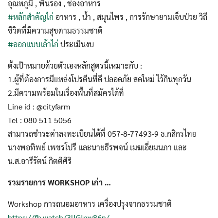
อุณหภูมิ , พื้นรอง , ช่องอาหาร
#หลักสำคัญไก่
อาหาร , น้ำ , สมุนไพร , การรักษายามเจ็บป่วย วิถี
ชีวิตที่มีความสุขตามธรรมชาติ
#ออกแบบเล้าไก่
ประเมินงบ
Search
ตั้งเป้าหมายด้วยตัวเองหลักสูตรนี้เหมาะกับ :
Search
for:
1.ผู้ที่ต้องการมีแหล่งโปรตีนที่ดี ปลอดภัย​ สดใหม่ ไว้กินทุกวัน
2.มีความพร้อมในเรื่องพื้นที่สมัครได้ที่
Line id : @cityfarm
Tel : 080 511 5056
สามารถชำระค่าลงทะเบียนได้ที่ 057-8-77493-9 ธ.กสิกรไทย
นางพอทิพย์ เพชรโปรี และนายธีรพจน์ เมฆเอี่ยมนภา และ​
น.ส.อารีรัตน์ กิตติศิริ
รวมรายการ WORKSHOP เก่า …
Workshop การถนอมอาหาร เครื่องปรุงจากธรรมชาติ
https://fb.watch/3lIGInw86n/