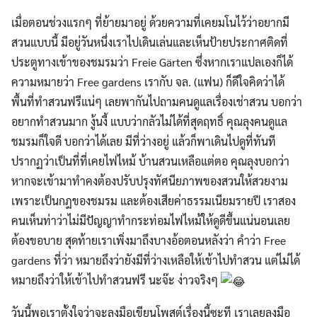
เมื่อตอนช่วงแรกๆ ที่ย้ายมาอยู่ ด้วยความที่เคยมโนไว้ว่าอยากมี
สวนแบบนี้ มีอยู่วันหนึ่งเราไปเดินเล่นและเห็นป้ายประกาศติดที่
ประตูทางเข้าของชมรมว่า Freie Gärten ซึ่งหากเราแปลเองก็ได้
ความหมายว่า Free gardens เรากับ จล. (แฟน) ก็ดีใจคิดว่าได้
พื้นที่ทำสวนฟรีแน่ๆ เลยพากันไปถามคนดูแลเรื่องเช่าสวน บอกว่า
อยากทำสวนมาก งู้นงี้ แบบว่ากลัวไม่ได้ที่สุดฤทธิ์ คุณลุงคนดูแล
ชมรมก็ใจดี บอกว่าได้เลย มีที่ว่างอยู่ แล้วก็พาเดินไปดูที่ทันที
ปรากฏว่าเป็นที่ที่เคยไฟไหม้ บ้านสวนเหลือแต่ตอ คุณลุงบอกว่า
หากจะเข้ามาทำคงต้องปรับปรุงทัศนียภาพของสวนให้สวยงาม
เพราะเป็นกฎของชมรม และต้องเสียค่าธรรมเนียมรายปี เราสอง
คนเห็นท่าว่าไม่มีปัญญาทำกระท่อมไฟไหม้ให้ดูดีขึ้นแน่นอนเลย
ต้องขอบาย สุดท้ายเราเพิ่งมาถึงบางอ้อตอนหลังว่า คำว่า Free
gardens ที่ว่า หมายถึงว่ายังมีที่ว่างเหลือให้เข้าไปทำสวน แต่ไม่ได้
หมายถึงว่าให้เข้าไปทำสวนฟรี นะจ๊ะ ง่าวจริงๆ
วันนี้พอเราตั้งใจว่าจะลงมือเขียนโพสต์เรื่องนี้ซะที เราเลยลงมือ