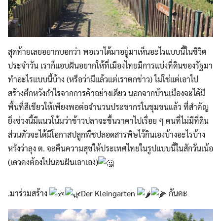
สุดท้ายเลยอยากบอกว่า พอเราได้มาอยู่มาเห็นอะไรแบบนี้ในชีวิต
ประจำวัน เราก็แอบฝันอยากให้ที่เมืองไทยมีการแบ่งที่ดินของรัฐมา
ทำอะไรแบบนี้บ้าง (หรือว่ามีแล้วแต่เราตกข่าว) ไม่ใช่แต่เอาไป
สร้างตึกหวังกำไรจากการค้าอย่างเดียว นอกจากบ้านเมืองจะได้มี
พื้นที่สีเขียวให้เพียงพอต่อจำนวนประชากรในชุมชนแล้ว ที่สำคัญ
ยิ่งช่วงนี้มีแนวโน้มว่าข้าวปลาจะขึ้นราคาไปเรื่อย ๆ คนที่ไม่มีที่ดิน
ส่วนตัวจะได้มีโอกาสปลูกพืชปลอดสารพิษไว้กินเองบ้างอะไรบ้าง
หวังว่าลุง ต. จะคืนความสุขให้ประเทศไทยในรูปแบบนี้ในสักวันเน้อ
(เดวคงต้องไปนอนฝันเอาเอง)
.มาร่วมสร้าง
Der Kleingarten
กันคะ