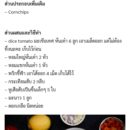
ส่วนประกอบเพิ่มเติม
– Cornchips
ส่วนผสมและวิธีทำ
– dice tomato มะเขือเทศ หั่นเต๋า 6 ลูก เอาเมล็ดออก แต่ไม่ต้อง
ทิ้งนะคะ เก็บไว้ก่อน
– หอมใหญ่หั่นเต๋า 2 หัว
– หอมแขกหั่นเต๋า 1 หัว
– พริกชี้ฟ้า เอาไส้ออก 4 เม็ด เก็บไส้ไว้
Search
– กระเทียมสับ 2 กลีบ
Search
for:
– หูเสือสับเป็นชิ้นเล็กๆ 5 ใบ
– มะนาว 1 ลูก
– ดอกเกลือ นิดหน่อย