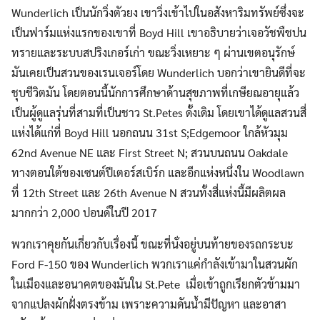
Wunderlich เป็นนักวิ่งตัวยง เขาวิ่งเข้าไปในอสังหาริมทรัพย์ซึ่งจะ
เป็นฟาร์มแห่งแรกของเขาที่ Boyd Hill เขาอธิบายว่าเจอวัชพืชปน
ทรายและระบบสปริงเกอร์เก่า ขณะวิ่งเหยาะ ๆ ผ่านเขตอนุรักษ์
มันเคยเป็นสวนของเรนเจอร์โดย Wunderlich บอกว่าเขายินดีที่จะ
ชุบชีวิตมัน โดยตอนนี้นักการศึกษาด้านสุขภาพที่เกษียณอายุแล้ว
เป็นผู้ดูแลรุ่นที่สามที่เป็นชาว St.Petes ดั้งเดิม โดยเขาได้ดูแลสวนสี่
แห่งได้แก่ที่ Boyd Hill นอกถนน 31st S;Edgemoor ใกล้หัวมุม
62nd Avenue NE และ First Street N; สวนบนถนน Oakdale
ทางตอนใต้ของเซนต์ปีเตอร์สเบิร์ก และอีกแห่งหนึ่งใน Woodlawn
ที่ 12th Street และ 26th Avenue N สวนทั้งสี่แห่งนี้มีผลิตผล
มากกว่า 2,000 ปอนด์ในปี 2017
พวกเราคุยกันเกี่ยวกับเรื่องนี้ ขณะที่นั่งอยู่บนท้ายของรถกระบะ
Ford F-150 ของ Wunderlich พวกเราแค่กำลังเข้ามาในสวนผัก
ในเมืองและอนาคตของมันใน St.Pete เมื่อเข้าถูกเรียกตัวข้ามมา
จากแปลงผักฝั่งตรงข้าม เพราะความดันน้ำมีปัญหา และอาสา