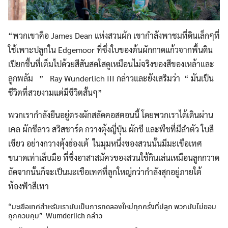
“พวกเขาคือ James Dean แห่งสวนผัก เขากำลังพาชมที่ดินเล็กๆที่
ใช้เพาะปลูกใน Edgemoor ที่ซึ่งใบของต้นผักกาดแก้วจากพื้นดิน
เปียกชื้นที่เต็มไปด้วยสีสันสดใสดูเหมือนไม่จริงของสีของเหล้าและ
ลูกพลัม ” Ray Wunderlich III กล่าวและยังเสริมว่า “ มันเป็น
ชีวิตที่สวยงามแต่มีชีวิตสั้นๆ”
พวกเรากำลังยืนอยู่ตรงผักสลัดคอสตอนนี้ โดยพวกเราได้เดินผ่าน
เคล ผักชีลาว สวิสชาร์ด กวางตุ้งญี่ปุ่น ผักชี และพืชที่มีลำตัว ใบสี
เขียว อย่างกวางตุ้งฮ่องเต้ ในมุมหนึ่งของสวนนั้นมีมะเขือเทศ
ขนาดเท่าเล็บมือ ที่ซื่งอาสาสมัครของสวนใช้กินเล่นเหมือนลูกกวาด
ถัดจากนั้นก็จะเป็นมะเขือเทศที่ลูกใหญ่กว่ากำลังสุกอยู่ภายใต้
ท้องฟ้าสีเทา
“มะเขือเทศสำหรับเรามันเป็นการทดลองใหม่ทุกครั้งที่ปลูก พวกมันไม่ยอม
ถูกควบคุม” Wumderlich กล่าว