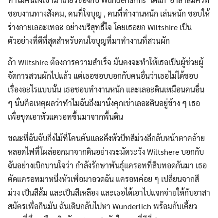
ชอบงานทางสังคม, คนที่ใจบุญ , คนที่ทำงานหนัก เล่นหนัก ชอบให้
ร่างกายเลอะเทอะ อย่างบริสุทธิ์ใจ โดยเธอยก Wiltshire เป็น
ตัวอย่างที่ดีที่สุดสำหรับคนใจบุญที่มาทำงานที่สวนผัก
ถ้า Wiltshire ต้องการความสำเร็จ มันคงจะทำให้เธอเป็นผู้ช่วยผู้
จัดการสวนผักไปแล้ว แต่เธอชอบบอกกับคนอื่นว่าเธอไม่ได้ชอบ
เรื่องอะไรแบบนั้น เธอชอบทำงานหนัก และเลอะดินเหมือนคนอื่น
ๆ นั่นคือเหตุผลว่าทำไมฉันถึงมานั่งคุกเข่าเลอะดินอยู่ข้าง ๆ เธอ
เพื่อขุดเอาหัวแครอทขึ้นมาจากพื้นดิน
ขณะที่ฉันจับกิ่งไม้ที่โคนต้นและดึงหัวบีทสีม่วงลึกลับหน้าตาคล้าย
หลอดไฟที่โผล่ออกมาจากดินอย่างระมัดระวัง Wiltshere บอกกับ
ฉันอย่างเบิกบานใจว่า กำลังรักษาพันธุ์แครอทที่สืบทอดกันมา เธอ
ตัดแครอทมาหนึ่งหัวเพื่อมาอวดฉัน แครอทค่อย ๆ เปลี่ยนจากสี
ม่วง เป็นสีส้ม และเป็นสีเหลือง และเธอได้เอาไปแจกจ่ายให้กับอาสา
สมัครเพื่อกินมัน ฉันเดินกลับไปหา Wunderlich พร้อมกับเคี้ยว