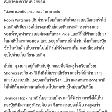
สมัครต้องการคนช่วยซ่อม
“ต้องการจะเก็บแครอทหรอ” เขาถามฉัน
Robin Wiltshire เดินผ่านพร้อมกับลมพัดโชยมา เธอถือตะกร้าใส่
ผลผลิตสีเขียว เธอใส่กางเกงยีนส์เลอะดินกระดำกระด่าง และ
Search
รองเท้าบูททำสวน เธอตัดผมสั้นทรง Pixie และมีริ้วสีฟ้าและสีม่วง
Search
for:
ในผมสีน้ำตาลของเธอ และเธอยุ่งกับสวนผักทั้งวัน ทั้งกลับกองปุ๋ย
ชั่งน้ำหนักผัก เก็บกวาดใบไม้ กิ่งไม้ที่ร่วงตามพื้น ตอนนี้เธอกำลัง
จะไปช่วยเก็บเกี่ยวผลผลิต
ฉันก้ม ๆ เงย ๆ อยู่กับดินกับฝุ่น ขณะที่อดีตครูโรงเรียนมัธยม
Shorecrest วัย 49 ปี ดึงกิ่งไม้ยาวๆสีเขียว และโชว์ผักหัวม่วง ๆ
แกว่งไปมาบนดิน เธอบอกฉันว่าจริง ๆ แล้ว แครอทตามธรรมชาติ
ไม่ใช่สีส้ม แต่พวกคนดัตช์เอาไปผสมพันธุ์ใหม่จนเป็นสีส้ม
Jennica Hopkins หนึ่งในอาสาสมัคร เล่าให้ฟังว่า เขาพึ่งได้เห็น
กองปุ๋ยที่มีความสูงถึงระดับเอว ซึ่งสามารถบอกได้ 3 เหตุผลว่า
ทำไมคนถึงเข้ามาเกี่ยวข้องกับ Wunderfarms ได้แก่ อาสาสมัครที่