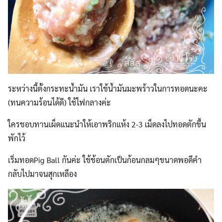
ระหว่างนี้ตั้งกระทะน้ำมัน เราใช้น้ำมันมะพร้าวในการทอดนะคะ
(ทนความร้อนได้ดี) ใช้ไฟกลางค่ะ
Search
ใครชอบทานเผ็ดแนะนำให้เอาพริกแห้ง 2-3 เม็ดลงไปทอดตักขึ้น
Search
for:
พักไว้
เริ่มทอดPig Ball กันค่ะ ใช้ช้อนตักเป็นก้อนกลมๆขนาดพอดีคำ
กลับไปมาจนสุกเหลือง