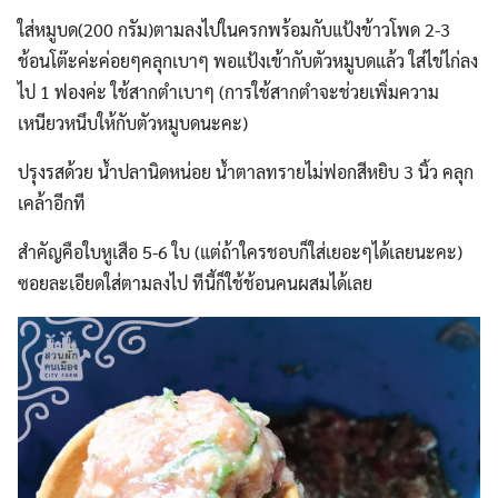
ใส่หมูบด(200 กรัม)ตามลงไปในครกพร้อมกับแป้งข้าวโพด 2-3
ช้อนโต๊ะค่ะค่อยๆคลุกเบาๆ พอแป้งเข้ากับตัวหมูบดแล้ว ใส่ไข่ไก่ลง
ไป 1 ฟองค่ะ ใช้สากตำเบาๆ (การใช้สากตำจะช่วยเพิ่มความ
เหนียวหนึบให้กับตัวหมูบดนะคะ)
ปรุงรสด้วย น้ำปลานิดหน่อย น้ำตาลทรายไม่ฟอกสีหยิบ 3 นิ้ว คลุก
เคล้าอีกที
สำคัญคือใบหูเสือ 5-6 ใบ (แต่ถ้าใครชอบก็ใส่เยอะๆได้เลยนะคะ)
ซอยละเอียดใส่ตามลงไป ทีนี้ก็ใช้ช้อนคนผสมได้เลย