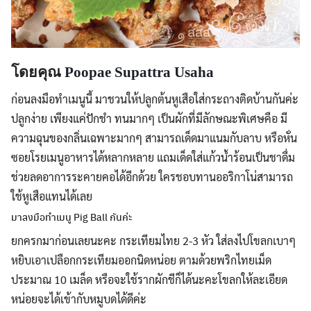
โดยคุณ
Poopae Supattra Usaha
ก่อนลงมือทำเมนูนี้ มาชวนให้ปลูกต้นหูเสือใส่กระถางติดบ้านกันค่ะ
ปลูกง่าย เพียงแค่ปักชำ ทนมากๆ เป็นผักที่มีลักษณะพิเศษคือ มี
ความฉุนของกลิ่นเฉพาะมากๆ สามารถเด็ดมาแนมกับลาบ หรือหั่น
ซอยโรยเมนูอาหารได้หลากหลาย แถมเด็ดใส่แก้วน้ำร้อนเป็นชาดื่ม
ช่วยลดอาการระคายคอได้อีกด้วย ใครชอบทานออริกาโน่สามารถ
ใช้หูเสือแทนได้เลย
มาลงมือทำเมนู Pig Ball กันค่ะ
ยกครกมาก่อนเลยนะคะ กระเทียมไทย 2-3 หัว ใส่ลงไปโขลกเบาๆ
หยิบเอาเปลือกกระเทียมออกนิดหน่อย ตามด้วยพริกไทยเม็ด
ประมาณ 10 เมล็ด หรือจะใช้รากผักชีก็ได้นะคะโขลกให้ละเอียด
หน่อยจะได้เข้ากับหมูบดได้ดีค่ะ