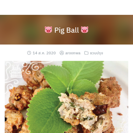
Skip
to
content
Pig Ball
14 ส.ค. 2020
aroonwa
ชวนปรุง