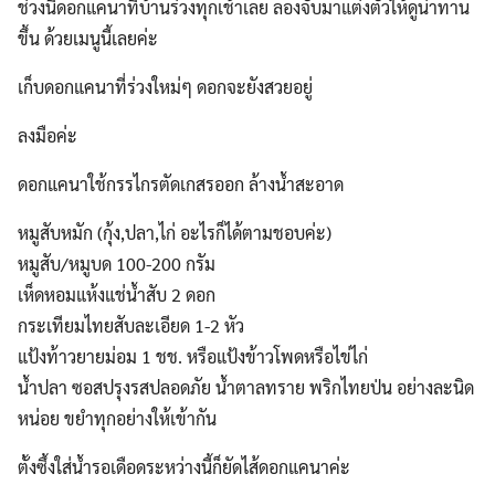
ช่วงนี้ดอกแคนาที่บ้านร่วงทุกเช้าเลย ลองจับมาแต่งตัวให้ดูน่าทาน
ขึ้น ด้วยเมนูนี้เลยค่ะ
เก็บดอกแคนาที่ร่วงใหม่ๆ ดอกจะยังสวยอยู่
ลงมือค่ะ
ดอกแคนาใช้กรรไกรตัดเกสรออก ล้างน้ำสะอาด
หมูสับหมัก (กุ้ง,ปลา,ไก่ อะไรก็ได้ตามชอบค่ะ)
หมูสับ/หมูบด 100-200 กรัม
เห็ดหอมแห้งแช่น้ำสับ 2 ดอก
กระเทียมไทยสับละเอียด 1-2 หัว
แป้งท้าวยายม่อม 1 ชช. หรือแป้งข้าวโพดหรือไข่ไก่
น้ำปลา ซอสปรุงรสปลอดภัย น้ำตาลทราย พริกไทยป่น อย่างละนิด
หน่อย ขยำทุกอย่างให้เข้ากัน
ตั้งซึ้งใส่น้ำรอเดือดระหว่างนี้ก็ยัดไส้ดอกแคนาค่ะ