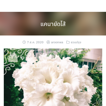
Skip
to
content
แคนายัดไส้
7 ส.ค. 2020
aroonwa
ชวนปรุง