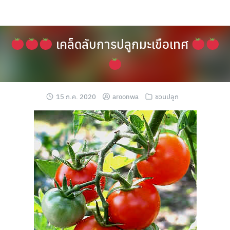
Skip
to
content
เคล็ดลับการปลูกมะเขือเทศ
15 ก.ค. 2020
aroonwa
ชวนปลูก