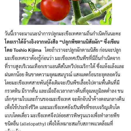
วันนี้เราจะมาแนะนำการปลูกมะเขือเทศตามถิ่นกำเนิดกันนะคะ
โดยเราได้อ้างอิงจากหนังสือ “ปลูกพืชตามนิสัยผัก” ซึ่งเขียน
โดย Toshio Kijima
โดยถ้าเราจะปลูกผักตามนิสัย ก่อนจะปลูก
มะเขือเทศเราต้องรู้ก่อนว่า มะเขือเทศเป็นพืชที่มีถิ่นกำเนิดจาก
ที่ราบสูงบริเวณเทือกเขาแอนดีสในทวีปอเมริกาใต้ ซึ่งแห้งแล้งและ
ฝนตกน้อย ดินขาดความอุดมสมบูรณ์ แสงแดดร้อนระอุตลอดวัน
โดยมะเขือเทศสายพันธุ์ดั้งเดิมจะเป็นพืชเลื้อยไปตามพื้นดินที่มี
กรวดหิน มีรากตื้น และเมื่อถึงเวลากลางคืนที่อุณหภูมิลดต่ำลง ขน
เล็กๆตามใบและก้านของมะเขือเทศ จะดักจับน้ำค้างตอนกลางคืน
เพื่อใช้ประทังชีวิต และมะเขือเทศยังเป็นพืชที่ชอบเจริญเติบโต
แบบโดดเดี่ยว มะเขือเทศจึงปล่อยสารพิษรุนแรงเพื่อทำลายพืช
ชนิดอื่น (allelopathy) เพื่อให้เหมาะสมกับสภาพแวดล้อมที่