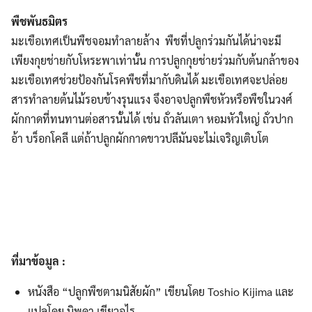
พืชพันธมิตร
มะเขือเทศเป็นพืชจอมทำลายล้าง พืชที่ปลูกร่วมกันได้น่าจะมี
เพียงกุยช่ายกับโหระพาเท่านั้น การปลูกกุยช่ายร่วมกับต้นกล้าของ
มะเขือเทศช่วยป้องกันโรคพืชที่มากับดินได้ มะเขือเทศจะปล่อย
สารทำลายต้นไม้รอบข้างรุนแรง จึงอาจปลูกพืชหัวหรือพืชในวงศ์
ผักกาดที่ทนทานต่อสารนั้นได้ เช่น ถั่วลันเตา หอมหัวใหญ่ ถั่วปาก
อ้า บร็อกโคลี แต่ถ้าปลูกผักกาดขาวปลีมันจะไม่เจริญเติบโต
ที่มาข้อมูล :
หนังสือ “ปลูกพืชตามนิสัยผัก” เขียนโดย Toshio Kijima และ
แปลโดย นิพดา เขียวอุไร