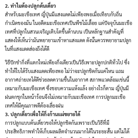
2. ทำไมต้องปลูกต้นเดี่ยว
สำหรับมะเขือเทศ ญี่ปุ่นมีแสงแดดไม่เพียงพอเมื่อเทียบกับถิ่น
กำเนิดของมัน ในอดีตมะเขือเทศเป็นพืชไม้เลื้อย แต่ปัจจุบันมะเขือ
เทศที่ปลูกในสวนเจริญเติบโตขึ้นด้านบน เป็นหลักฐานสำคัญที่
แสดงให้เห็นว่ามันพยายามเข้าหาแสงแดด ดังนั้นควรพยายามปลูก
ในที่แสงแดดส่องถึงได้ดี
วิธีปักชำกิ่งที่แตกใหม่เพียงกิ่งเดียวเป็นวิธีเพาะปลูกปกติทั่วไป ซึ่ง
ทำให้ใบได้รับแสงแดดเพียงพอ ไม่ว่าจะปลูกชิดกันแค่ไหน แถม
อากาศถ่ายเทได้ดีช่วยลดความชื้นในอากาศ สภาพแวดล้อมเช่นนี้
เหมาะกับมะเขือเทศ ซึ่งชอบความแห้งแล้ง อย่างไรก็ตาม ญี่ปุ่นมี
ฝนตกชุกในหน้าร้อนจึงไม่เหมาะกับมะเขือเทศ การปลูกมะเขือ
เทศให้มีคุณภาพดีต้องเลี่ยงฝน
Search
3. ปลูกเดี่ยวเพื่อให้กิ่งก้านแผ่ขยายได้
Search
for:
การปลูกแบบต้นเดี่ยวขอให้ปลูกชิดกันเพราะเป็นวิธีที่มี
ประสิทธิภาพทำให้เก็บผลผลิตจำนวนมากได้ในระยะสั้น แต่ไม่ได้