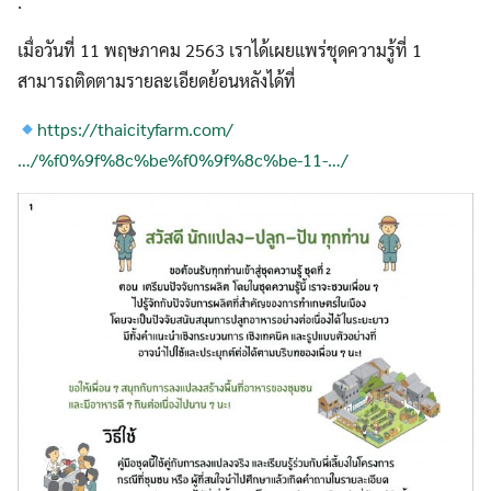
.
เมื่อวันที่ 11 พฤษภาคม 2563 เราได้เผยแพร่ชุดความรู้ที่ 1
สามารถติดตามรายละเอียดย้อนหลังได้ที่
https://thaicityfarm.com/
…/%f0%9f%8c%be%f0%9f%8c%be-11-…/