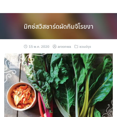
Skip
to
content
มิกซ์สวิสชาร์ดผัดกิมจิโรยงา
15 พ.ค. 2020
aroonwa
ชวนปรุง