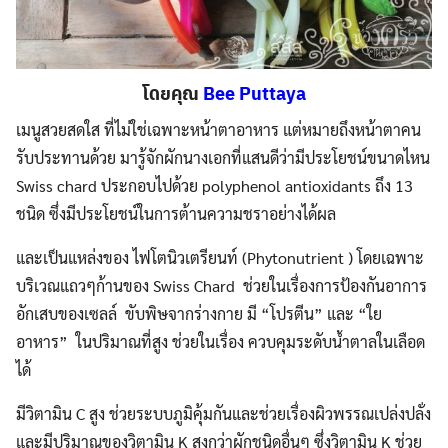
โดยคุณ
Bee Puttaya
เมนูสวยสดใส ที่ไม่ใช่เฉพาะหน้าตาอาหาร แต่หมายถึงหน้าตาคน
รับประทานด้วย มารู้จักผักนางเอกที่แสนดีว่ามีประโยชน์ขนาดไหน
Swiss chard ประกอบไปด้วย polyphenol antioxidants ถึง 13
ชนิด ซึ่งมีประโยชน์ในการต้านความชราอย่างได้ผล
และเป็นแหล่งของ ไฟโตนิวเตรียนท์ (Phytonutrient ) โดยเฉพาะ
บริเวณแถวๆก้านของ Swiss Chard ช่วยในเรื่องการป้องกันอาการ
อักเสบของเซลล์ ขับพิษจากร่างกาย มี “โปรตีน” และ “ใย
อาหาร” ในปริมาณที่สูง ช่วยในเรื่อง ควบคุมระดับน้ำตาลในเลือด
ได้
มีวิตามิน C สูง ช่วยระบบภูมิคุ้มกันและช่วยเรื่องผิวพรรณเปล่งปลั่ง
และมีปริมาณของวิตามิน K สูงกว่าผักชนิดอื่นๆ ซึ่งวิตามิน K ช่วย