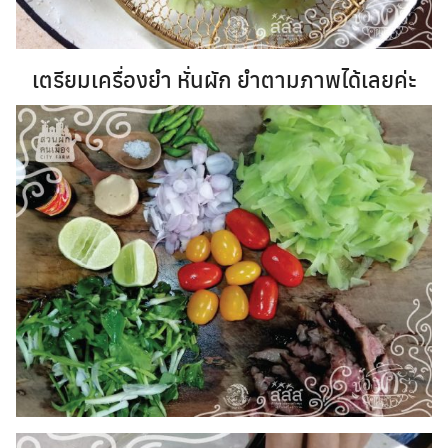
เตรียมเครื่องยำ หั่นผัก ยำตามภาพได้เลยค่ะ
Search
Search
for: