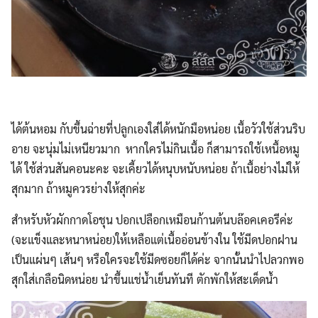
ได้ต้นหอม กับขึ้นฉ่ายที่ปลูกเองใส่ได้หนักมือหน่อย เนื้อวัวใช้ส่วนริบ
อาย จะนุ่มไม่เหนียวมาก หากใครไม่กินเนื้อ ก็สามารถใช้เหนื้อหมู
ได้ ใช้ส่วนสันคอนะคะ จะเคี้ยวได้หนุบหนับหน่อย ถ้าเนื้อย่างไม่ให้
สุกมาก ถ้าหมูควรย่างให้สุกค่ะ
สำหรับหัวผักกาดโอชุน ปอกเปลือกเหมือนก้านต้นบล๊อคเคอรีค่ะ
(จะแข็งและหนาหน่อย)ให้เหลือแต่เนื้ออ่อนข้างใน ใช้มีดปอกฝาน
เป็นแผ่นๆ เส้นๆ หรือใครจะใช้มีดซอยก็ได้ค่ะ จากนั้นนำไปลวกพอ
สุกใส่เกลือนิดหน่อย นำขึ้นแช่น้ำเย็นทันที ตักพักให้สะเด็ดน้ำ