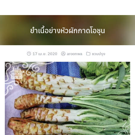
Skip
to
content
ยำเนื้อย่างหัวผักกาดโอชุน
17 เม.ย. 2020
aroonwa
ชวนปรุง