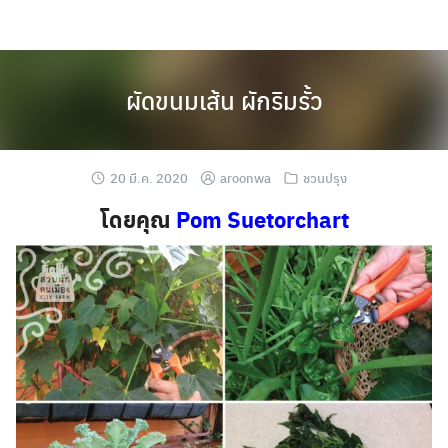
Skip
to
content
ผัดขนมเส้น ผักริมรั้ว
20 มี.ค. 2020
aroonwa
ชวนปรุง
โดยคุณ
Pom Suetorchart