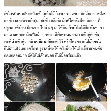
Search
Search
ถ้าใครมีขนมจีนเหลือเข้าตู้เย็นไว้ ก็สามารถเอามาผัดได้เลย เหมือน
for:
เอาข้าวเก่า(ข้าวเย็น)มาผัดข้าวผัดค่ะ ผักที่ใส่ครั้งนี้หาผักจากที่
ปลูกเองที่บ้าน มีเคลเอาใบล่างๆ มาใช้ต้นเค้ายังโตได้อีก ต้นชายา
เอามาแต่ยอด ผักเป็ดน้ำ กุ่ยช่าย มีพิเศษหน่อยตรงเต้าหู้ดำค่ะ
พอดีทำเต้าหู้จากถั่วเหลืองเปลือกดำไว้ หรือใครอยากใส่ผักอะไร
ก็ได้ตามใจเลย เครื่องปรุงรสที่จะใช้ ครั้งนี้จะใช้เต้าเจี้ยวแทนค่ะ
กลมกล่อมมาก ผัดใส่ไข่สักหน่อย ก็ได้มื้ออร่อยแล้ว