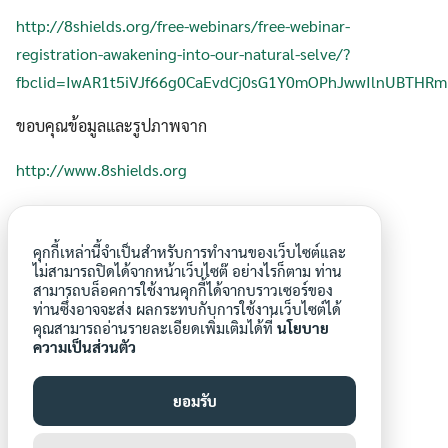
http://8shields.org/free-webinars/free-webinar-
registration-awakening-into-our-natural-selve/?
fbclid=IwAR1t5iVJf66g0CaEvdCj0sG1Y0mOPhJwwIlnUBTHR
ขอบคุณข้อมูลและรูปภาพจาก
http://www.8shields.org
https://www.greenchildmagazine.com/earth-day-
connecting-nature/
คุกกี้เหล่านี้จำเป็นสำหรับการทำงานของเว็บไซต์และ
ไม่สามารถปิดได้จากหน้าเว็บไซต๊ อย่างไรก็ตาม ท่าน
เชื่อมโยงกับธรรมชาติ
ธรรมชาติกับการบำบัดเยียวยา
สามารถบล็อคการใช้งานคุกกี้ได้จากบราวเซอร์ของ
ท่านซึ่งอาจจะส่ง ผลกระทบกับการใช้งานเว็บไซต์ได้
คุณสามารถอ่านรายละเอียดเพิ่มเติมได้ที่
นโยบาย
ความเป็นส่วนตัว
ยอมรับ
aroonwa