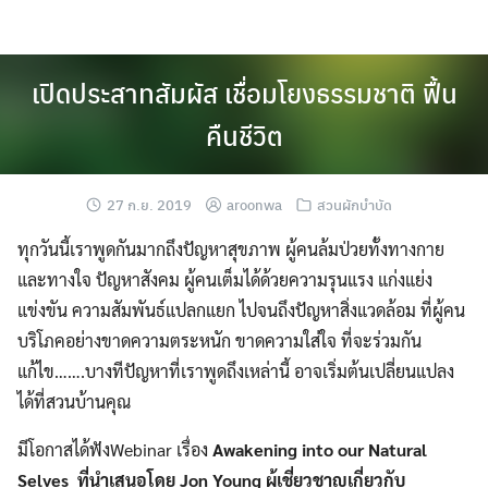
Skip
to
content
เปิดประสาทสัมผัส เชื่อมโยงธรรมชาติ ฟื้น
คืนชีวิต
27 ก.ย. 2019
aroonwa
สวนผักบำบัด
ทุกวันนี้เราพูดกันมากถึงปัญหาสุขภาพ ผู้คนล้มป่วยทั้งทางกาย
และทางใจ ปัญหาสังคม ผู้คนเต็มได้ด้วยความรุนแรง แก่งแย่ง
แข่งขัน ความสัมพันธ์แปลกแยก ไปจนถึงปัญหาสิ่งแวดล้อม ที่ผู้คน
บริโภคอย่างขาดความตระหนัก ขาดความใส่ใจ ที่จะร่วมกัน
แก้ไข…….บางทีปัญหาที่เราพูดถึงเหล่านี้ อาจเริ่มต้นเปลี่ยนแปลง
ได้ที่สวนบ้านคุณ
มีโอกาสได้ฟังWebinar เรื่อง
Awakening into our Natural
Selves ที่นำเสนอโดย Jon Young
ผู้เชี่ยวชาญเกี่ยวกับ