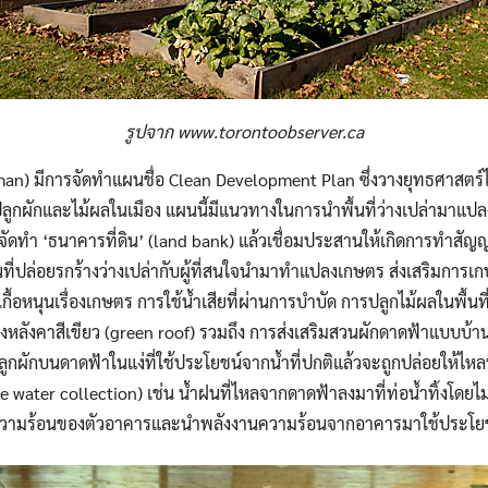
รูปจาก www.torontoobserver.ca
) มีการจัดทำแผนชื่อ Clean Development Plan ซึ่งวางยุทธศาสตร์ไว้
ูกผักและไม้ผลในเมือง แผนนี้มีแนวทางในการนำพื้นที่ว่างเปล่ามาแปลงเป็น
รจัดทำ ‘ธนาคารที่ดิน’ (land bank) แล้วเชื่อมประสานให้เกิดการทำสัญญ
ินที่ปล่อยรกร้างว่างเปล่ากับผู้ที่สนใจนำมาทำแปลงเกษตร ส่งเสริมการเก
กื้อหนุนเรื่องเกษตร การใช้น้ำเสียที่ผ่านการบำบัด การปลูกไม้ผลในพื้นท
หลังคาสีเขียว (green roof) รวมถึง การส่งเสริมสวนผักดาดฟ้าแบบบ้
ผักบนดาดฟ้าในแง่ที่ใช้ประโยชน์จากน้ำที่ปกติแล้วจะถูกปล่อยให้ไหลทิ
e water collection) เช่น น้ำฝนที่ไหลจากดาดฟ้าลงมาที่ท่อน้ำทิ้งโดยไม
ยความร้อนของตัวอาคารและนำพลังงานความร้อนจากอาคารมาใช้ประโย