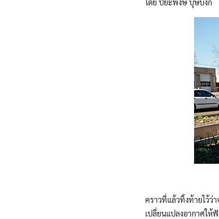
โดย ปิยะพงษ์ บุษบงก์
คราวที่แล้วทิ้งท้ายไว้
เปลี่ยนแปลงอากาศให้ฟัง