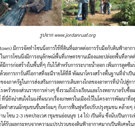
Search
Search
for:
รูปจาก www.jordanruaf.org
town) มีการจัดทำโซนนิ่งการใช้ที่ดินที่ฉลาดต่อการรับมือกับดินฟ้าอา
นการโซนนิ่งมีการอนุลักษณ์พื้นที่เกษตรชานเมืองและปล่อยพื้นที่ลาดต่ำ
้มีการก่อสร้างในพื้นที่ๆ กันไว้สำหรับการระบายน้ำออก เพิ่มการดูดซึมน้
วยการการันตีโอกาสที่จะมีรายได้ที่ดี พัฒนาโครงสร้างพื้นฐานที่จำเป็น 
ใจของภาครัฐในการส่งเสริมการลดการเดินทางไกลของอาหารที่นำไปสู่
รงครัวของส่วนราชการต่างๆ ซึ่งรวมถึงโรงเรียนและโรงพยาบาลรับซื้
 ที่นี่ยังน่าสนใจในแง่ที่ผนวกเรื่องเกษตรในเมืองไว้ในโครงการพัฒนาที่อ
รจัดทำสวนผักชุมชนขึ้นพร้อมๆ กับการฟื้นฟูหรือปรับปรุงชุมชน คล้ายๆ
พาน โซน 2-3 เขตประเวศ (ชุมชนอ่อนนุช 14 ไร่) เป็นต้น ซึ่งนับเป็นการ
งที่จะได้รับผลกระทบจากความแปรปรวนของดินฟ้าอากาศมากเป็นพิเศษใ