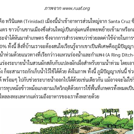
ภาพจาก www.ruaf.org
ือ ทรินิแดด (Trinidad) เมืองนี้นำเข้าอาหารส่วนใหญ่จาก Santa Cruz ซึ
ตร ชาวบ้านชานเมืองซึ่งส่วนใหญ่เป็นกลุ่มคนที่อพยพย้ายเข้ามาหรือก
ประจำได้หันมาทำเกษตร ซึ่งจากการสำรวจพบว่าช่วยลดค่าใช้จ่ายในกา
20% ทั้งนี้ สิ่งที่บ้านเราจะต้องสนใจเรียนรู้จากเขาเป็นพิเศษคือภูมิปั
าน้ำท่วมด้วยแนวทางที่เรียกว่าวงแหวนร่องน้ำและกำแพง (A Ring Ditch-
นร่องระบายน้ำในสวนผักสลับกับแปลงผักเผื่อสำหรับยามน้ำท่วม โดยเอาด
 ก็จะสามารถกักเก็บน้ำไว้ใช้ได้ด้วย ดังในภาพ ทั้งนี้ ภูมิปัญญาเช่นนี้ 
ได้ พร้อมๆ ไปกับช่วยระบายน้ำออกไปได้ด้วยเช่นเดียวกัน แม้อาจจะไม่ใช่ร้อ
าการทุบหม้อข้าวหม้อแกงยามเกิดวิกฤติด้วยการใช้พื้นที่เกษตรทั้งหมดเป็น
้นที่ไหลลงทะเลหากแต่รวมถึงอาหารของเราทั้งหลายด้วย