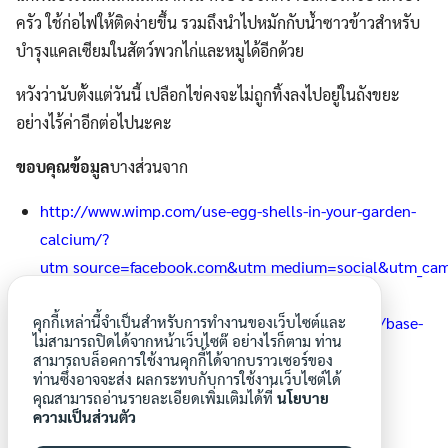
ครัว ใช้ก่อไฟให้ติดง่ายขึ้น รวมถึงนำไปหมักกับน้ำซาวข้าวสำหรับ
บำรุงแคลเซียมในสัตว์พวกไก่และหมูได้อีกด้วย
หวังว่านับตั้งแต่วันนี้ เปลือกไข่คงจะไม่ถูกทิ้งลงไปอยู่ในถังขยะ
อย่างไร้ค่าอีกต่อไปนะคะ
ขอบคุณข้อมูล
บางส่วนจาก
http://www.wimp.com/use-egg-shells-in-your-garden-
calcium/?
utm_source=facebook.com&utm_medium=socia
http://e-shann.com/?p=9426
คุกกี้เหล่านี้จำเป็นสำหรับการทำงานของเว็บไซต์และ
http://research.rae.mju.ac.th/raebase/index.php/base-
ไม่สามารถปิดได้จากหน้าเว็บไซต๊ อย่างไรก็ตาม ท่าน
learning/pig-hold/66-pighold9
สามารถบล็อคการใช้งานคุกกี้ได้จากบราวเซอร์ของ
ท่านซึ่งอาจจะส่ง ผลกระทบกับการใช้งานเว็บไซต์ได้
คุณสามารถอ่านรายละเอียดเพิ่มเติมได้ที่
นโยบาย
ความเป็นส่วนตัว