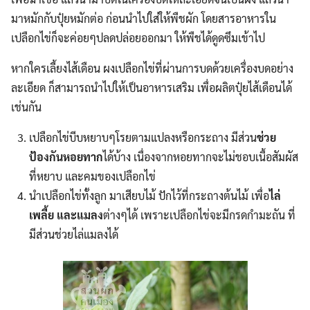
มาหมักกับปุ๋ยหมักต่อ ก่อนนำไปใส่ให้พืชผัก โดยสารอาหารใน
เปลือกไข่ก็จะค่อยๆปลดปล่อยออกมา ให้พืชได้ดูดซึมเข้าไป
หากใครเลี้ยงไส้เดือน ผงเปลือกไข่ที่ผ่านการบดด้วยเครื่องบดอย่าง
ละเอียด ก็สามารถนำไปให้เป็นอาหารเสริม เพื่อผลิตปุ๋ยไส้เดือนได้
เช่นกัน
เปลือกไข่บีบหยาบๆโรยตามแปลงหรือกระถาง มีส่วน
ช่วย
ป้องกันหอยทาก
ได้บ้าง เนื่องจากหอยทากจะไม่ชอบเนื้อสัมผัส
ที่หยาบ และคมของเปลือกไข่
นำเปลือกไข่ทั้งลูก มาเสียบไม้ ปักไว้ที่กระถางต้นไม้ เพื่อ
ไล่
เพลี้ย และแมลง
ต่างๆได้ เพราะเปลือกไข่จะมีกรดกำมะถัน ที่
มีส่วนช่วยไล่แมลงได้